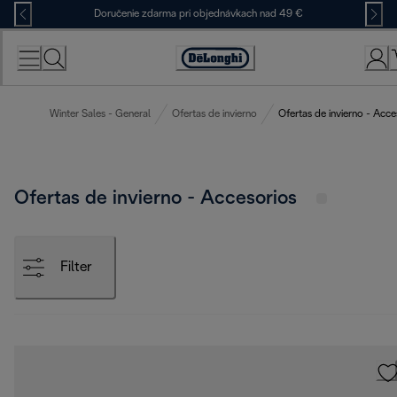
Skip
Doručenie zdarma pri objednávkach nad 49 €
to
Content
Accessibility
Statement
Winter Sales - General
Ofertas de invierno
Ofertas de invierno - Acce
Ofertas de invierno - Accesorios
Filter