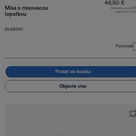
46,50 €
Misa s mixovacou
Zahrnutá suma DP
výške 8,70 € (
lopatkou
DLSK100
Porovnať
Pridať do košíka
Objavte viac