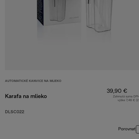
AUTOMATICKÉ KANVICE NA MLIEKO
39,90 €
Karafa na mlieko
Zahrnutá suma DP
výške 7,46 € (
DLSC022
Porovnať