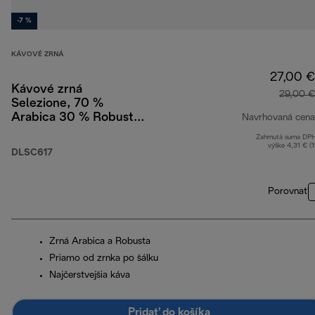
-7 %
KÁVOVÉ ZRNÁ
27,00 €
Kávové zrná
29,00 €
Selezione, 70 %
Arabica 30 % Robusta,
Navrhovaná cena
1 kg
Zahrnutá suma DP
výške 4,31 € (
DLSC617
Porovnať
Zrná Arabica a Robusta
Priamo od zrnka po šálku
Najčerstvejšia káva
Pridať do košíka