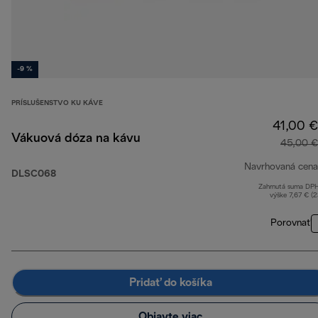
-9 %
PRÍSLUŠENSTVO KU KÁVE
41,00 €
Vákuová dóza na kávu
45,00 €
Navrhovaná cena
DLSC068
Zahrnutá suma DP
výške 7,67 € (
Porovnať
Pridať do košíka
Objavte viac