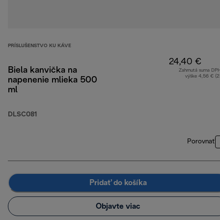
PRÍSLUŠENSTVO KU KÁVE
24,40 €
Biela kanvička na
Zahrnutá suma DP
výške 4,56 € (
napenenie mlieka 500
ml
DLSC081
Porovnať
Pridať do košíka
Objavte viac