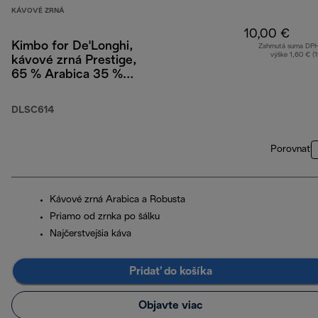
KÁVOVÉ ZRNÁ
10,00 €
Kimbo for De'Longhi,
Zahrnutá suma DP
výške 1,60 € (
kávové zrná Prestige,
65 % Arabica 35 %
Robusta, 250 g
DLSC614
Porovnať
Kávové zrná Arabica a Robusta
Priamo od zrnka po šálku
Najčerstvejšia káva
Pridať do košíka
Objavte viac