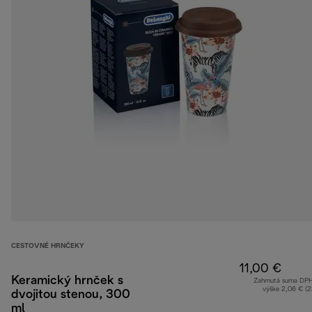
CESTOVNÉ HRNČEKY
11,00 €
Keramický hrnček s
Zahrnutá suma DP
výške 2,06 € (
dvojitou stenou, 300
ml