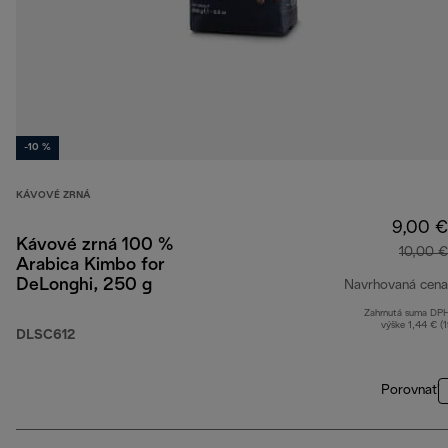
-10 %
KÁVOVÉ ZRNÁ
9,00 €
Kávové zrná 100 %
10,00 €
Arabica Kimbo for
DeLonghi, 250 g
Navrhovaná cena
Zahrnutá suma DP
výške 1,44 € (
DLSC612
Porovnať