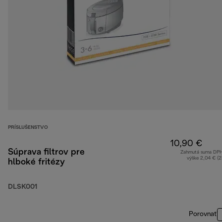
PRÍSLUŠENSTVO
10,90 €
Súprava filtrov pre
Zahrnutá suma DP
výške 2,04 € (
hlboké fritézy
DLSK001
Porovnať