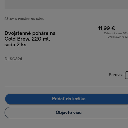
ŠÁLKY A POHÁRE NA KÁVU
11,99 €
Dvojstenné poháre na
Zahrnutá suma DP
výške 2,24 € (
Cold Brew, 220 ml,
sada 2 ks
DLSC324
Porovnať
Pridať do košíka
Objavte viac