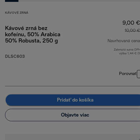
KÁVOVÉ ZRNÁ
9,00 €
Kávové zrná bez
10,00 €
kofeínu, 50% Arabica
50% Robusta, 250 g
Navrhovaná cena
Zahrnutá suma DP
výške 1,44 € (
DLSC603
Porovnať
Pridať do košíka
Objavte viac