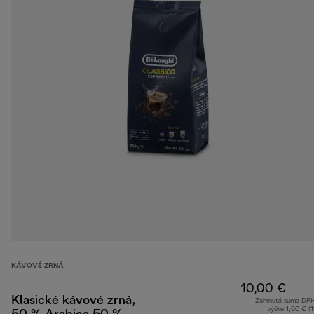
KÁVOVÉ ZRNÁ
10,00 €
Klasické kávové zrná,
Zahrnutá suma DP
výške 1,60 € (