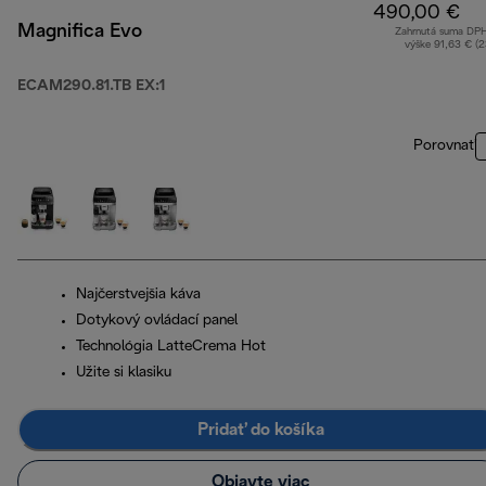
490,00 €
Magnifica Evo
Zahrnutá suma DP
výške 91,63 € (
ECAM290.81.TB EX:1
Porovnať
Najčerstvejšia káva
Dotykový ovládací panel
Technológia LatteCrema Hot
Užite si klasiku
Pridať do košíka
Objavte viac