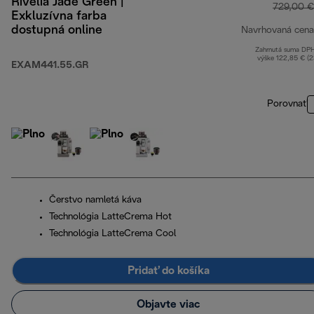
Rivelia Jade Green |
729,00 €
Exkluzívna farba
dostupná online
Navrhovaná cena
Zahrnutá suma DP
výške 122,85 € (
EXAM441.55.GR
Porovnať
Čerstvo namletá káva
Technológia LatteCrema Hot
Technológia LatteCrema Cool
Pridať do košíka
Objavte viac