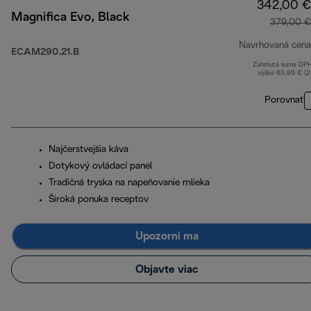
342,00 €
Magnifica Evo, Black
379,00 €
Navrhovaná cena
ECAM290.21.B
Zahrnutá suma DP
výške 63,95 € (
Porovnať
Najčerstvejšia káva
Dotykový ovládací panel
Tradičná tryska na napeňovanie mlieka
Široká ponuka receptov
Upozorni ma
Objavte viac