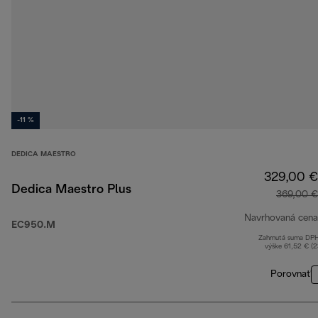
-11 %
DEDICA MAESTRO
329,00 €
Dedica Maestro Plus
369,00 €
Navrhovaná cena
EC950.M
Zahrnutá suma DP
výške 61,52 € (
Porovnať