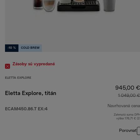
-10 %
COLD BREW
Zásoby sú vypredané
ELETTA EXPLORE
945,00 €
Eletta Explore, titán
1 049,00 €
Navrhovaná cena
ECAM450.86.T EX:4
Zahrnutá suma DP
výške 176,71 € (
Porovnať