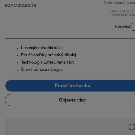
Navrhovaná cena
ECAM312.80.TB
Zahrnutá suma DP
výške 89,57 € (
Porovnať
Len najčerstvejšia káva
Používateľsky prívetivý displej
Technológia LatteCrema Hot
Široká ponuka nápojov
Pridať do košíka
Objavte viac