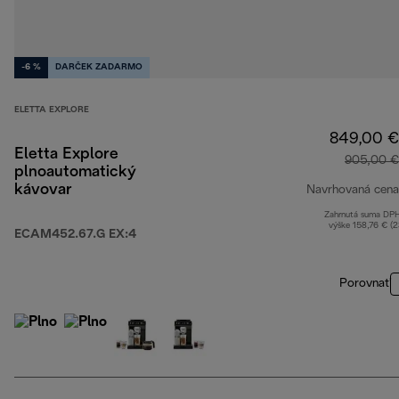
-6 %
DARČEK ZADARMO
ELETTA EXPLORE
849,00 €
Eletta Explore
905,00 €
plnoautomatický
kávovar
Navrhovaná cena
Zahrnutá suma DP
výške 158,76 € (
ECAM452.67.G EX:4
Porovnať