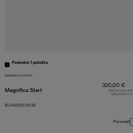
Posledná 1
položka
MAGNIFICA START
320,00 €
Magnifica Start
Zahrnutá suma DP
výške 59,84 € (
ECAM220.20.W
Porovnať