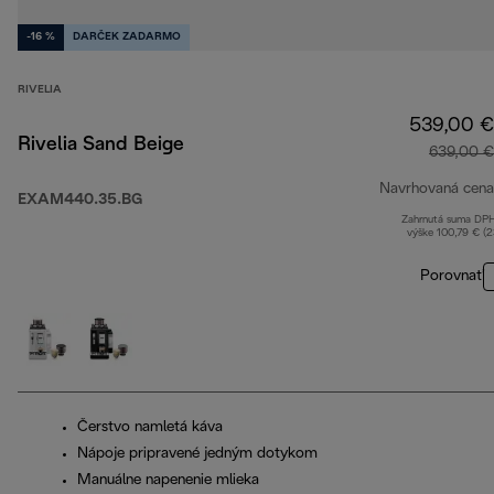
-16 %
DARČEK ZADARMO
RIVELIA
539,00 €
Rivelia Sand Beige
639,00 €
Navrhovaná cena
EXAM440.35.BG
Zahrnutá suma DP
výške 100,79 € (
Porovnať
Čerstvo namletá káva
Nápoje pripravené jedným dotykom
Manuálne napenenie mlieka