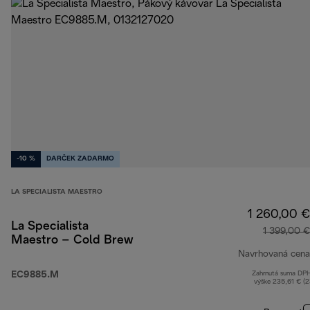
-10 %
DARČEK ZADARMO
LA SPECIALISTA MAESTRO
1 260,00 €
La Specialista
1 399,00 €
Maestro – Cold Brew
Navrhovaná cena
EC9885.M
Zahrnutá suma DP
výške 235,61 € (