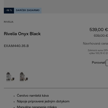
-16 %
DARČEK ZADARMO
RIVELIA
539,00 €
Rivelia Onyx Black
639,00 €
Navrhovaná cena
EXAM440.35.B
Zahrnutá suma DP
výške 100,79 € (
Porovnať
Čerstvo namletá káva
Nápoje pripravené jedným dotykom
Manuálne napenenie mlieka