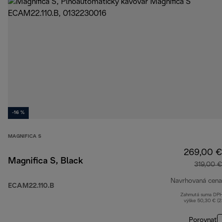
-16 %
MAGNIFICA S
269,00 €
Magnifica S, Black
319,00 €
Navrhovaná cena
ECAM22.110.B
Zahrnutá suma DP
výške 50,30 € (
Porovnať