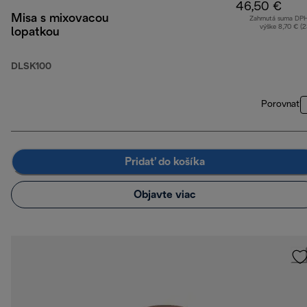
46,50 €
Misa s mixovacou
Zahrnutá suma DP
výške 8,70 € (
lopatkou
DLSK100
Porovnať
Pridať do košíka
Objavte viac