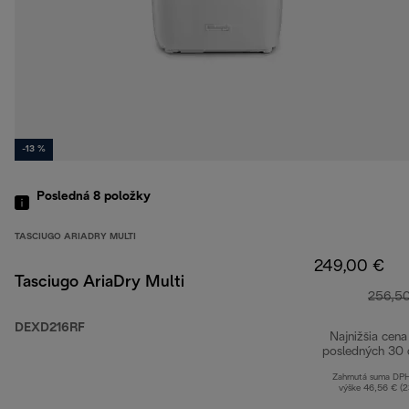
-13 %
Posledná 8
položky
TASCIUGO ARIADRY MULTI
249,00 €
Tasciugo AriaDry Multi
256,5
DEXD216RF
Najnižšia cena
posledných 30 
Zahrnutá suma DP
výške 46,56 € (