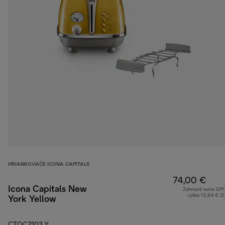
HRIANKOVAČE ICONA CAPITALS
74,00 €
Icona Capitals New
Zahrnutá suma DP
výške 13,84 € (
York Yellow
CTOC2103.Y