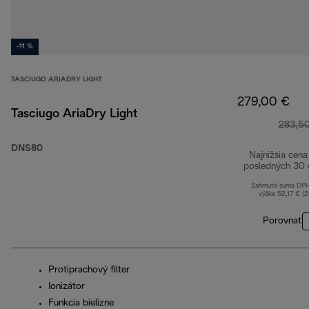
-11 %
TASCIUGO ARIADRY LIGHT
279,00 €
Tasciugo AriaDry Light
283,5
DNS80
Najnižšia cena
posledných 30 
Zahrnutá suma DP
výške 52,17 € (
Porovnať
Protiprachový filter
Ionizátor
Funkcia bielizne