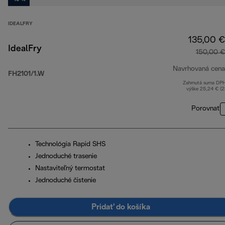
IDEALFRY
135,00 €
IdealFry
150,00 €
Navrhovaná cena
FH2101/1.W
Zahrnutá suma DP
výške 25,24 € (
Porovnať
Technológia Rapid SHS
Jednoduché trasenie
Nastaviteľný termostat
Jednoduché čistenie
Pridať do košíka