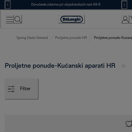
Skip
Doručenie zdarma pri objednávkach nad 49 €
to
Content
Accessibility
Statement
Spring Deals General
Proljetne ponude HR
Proljetne ponude-Kućans
Proljetne ponude-Kućanski aparati HR
Filter