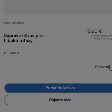
PRÍSLUŠENSTVO
10,90 €
Súprava filtrov pre
Zahrnutá suma DP
výške 2,04 € (
hlboké fritézy
DLSK001
Porovnať
Pridať do košíka
Objavte viac