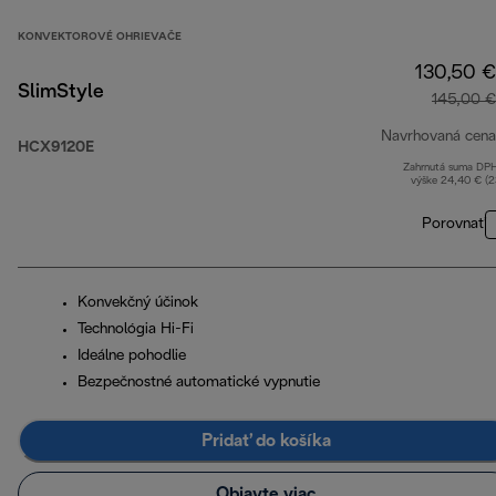
KONVEKTOROVÉ OHRIEVAČE
130,50 €
SlimStyle
145,00 €
Navrhovaná cena
HCX9120E
Zahrnutá suma DP
výške 24,40 € (
Porovnať
Konvekčný účinok
Technológia Hi-Fi
Ideálne pohodlie
Bezpečnostné automatické vypnutie
Pridať do košíka
Objavte viac