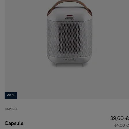
-10 %
CAPSULE
39,60 €
Capsule
44,00 €