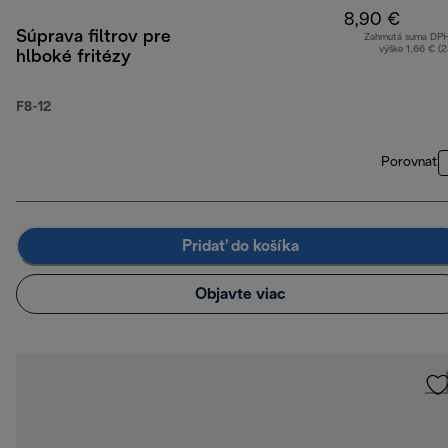
8,90 €
Súprava filtrov pre
Zahrnutá suma DP
výške 1,66 € (
hlboké fritézy
F8-12
Porovnať
Pridať do košíka
Objavte viac