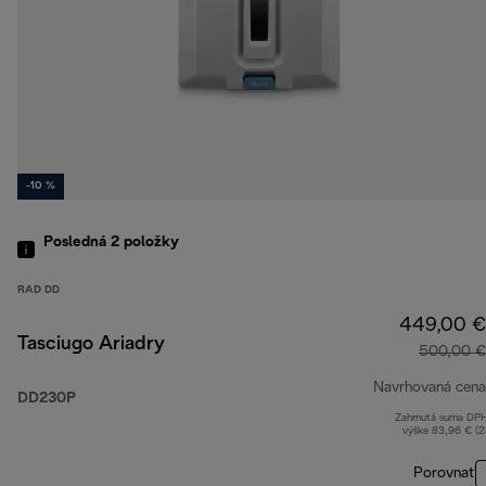
-10 %
Posledná 2
položky
RAD DD
449,00 €
Tasciugo Ariadry
500,00 €
Navrhovaná cena
DD230P
Zahrnutá suma DP
výške 83,96 € (
Porovnať