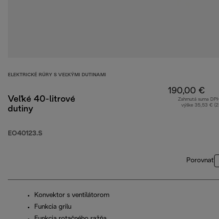
ELEKTRICKÉ RÚRY S VEĽKÝMI DUTINAMI
190,00 €
Veľké 40-litrové
Zahrnutá suma DP
výške 35,53 € (
dutiny
EO40123.S
Porovnať
Konvektor s ventilátorom
Funkcia grilu
Funkcia rotačného ražňa