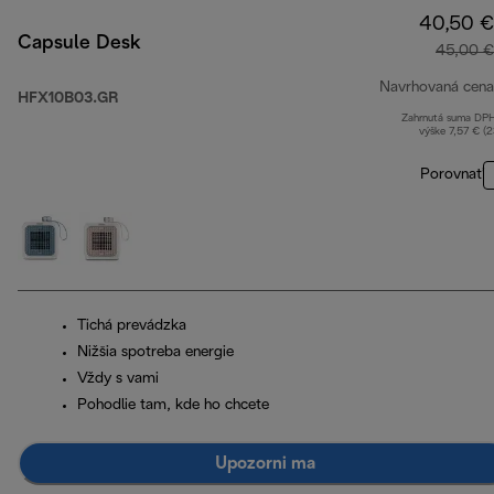
40,50 €
Capsule Desk
45,00 €
Navrhovaná cena
HFX10B03.GR
Zahrnutá suma DP
výške 7,57 € (
Porovnať
Tichá prevádzka
Nižšia spotreba energie
Vždy s vami
Pohodlie tam, kde ho chcete
Upozorni ma