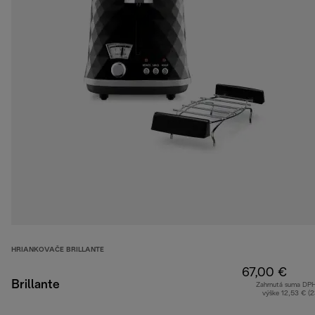
HRIANKOVAČE BRILLANTE
67,00 €
Brillante
Zahrnutá suma DP
výške 12,53 € (