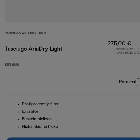
TASCIUGO ARIADRY LIGHT
275,00 €
Tasciugo AriaDry Light
Zahrnutá suma DP
výške 51,42 € (
DNS65
Porovnať
Protiprachový filter
Ionizátor
Funkcia bielizne
Nízka hladina hluku