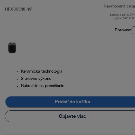
Navrhovaná cena
HFX30C18.IW
Zahrnutá suma DP
výške 7,40 € (
Porovnať
Keramická technológia
2 úrovne výkonu
Rukoväte na prenášanie
Pridať do košíka
Objavte viac