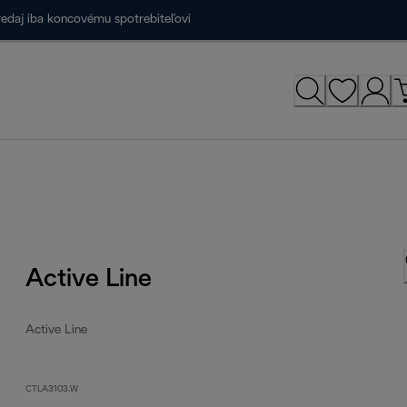
redaj iba koncovému spotrebiteľovi
Active Line
Active Line
CTLA3103.W