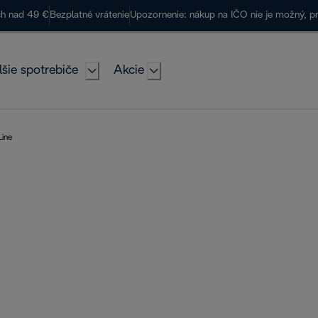
ch nad 49 €
Bezplatné vrátenie
Upozornenie: nákup na IČO nie je možný, p
lšie spotrebiče
Akcie
Line