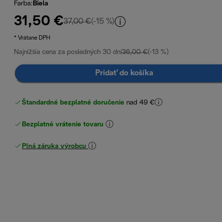
Farba
:
Biela
31,50 €
pôvodná cena 37,00 €
37,00 €
(-15 %)
* Vrátane DPH
Najnižšia cena za posledných 30 dní
36,00 €
(-13 %)
Pridať do košíka
Štandardné bezplatné doručenie
nad 49 €
Bezplatné vrátenie tovaru
Plná záruka výrobcu