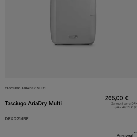
TASCIUGO ARIADRY MULTI
265,00 €
Tasciugo AriaDry Multi
Zahrnutá suma DP
výške 49,55 € (
DEXD214RF
Porovnať