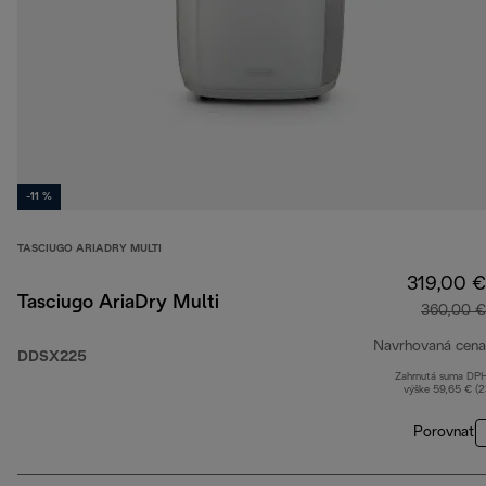
-11 %
TASCIUGO ARIADRY MULTI
319,00 €
Tasciugo AriaDry Multi
360,00 €
Navrhovaná cena
DDSX225
Zahrnutá suma DP
výške 59,65 € (
Porovnať