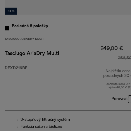
-13 %
Posledná 8
položky
TASCIUGO ARIADRY MULTI
249,00 €
Tasciugo AriaDry Multi
256,5
DEXD216RF
Najnižšia cena
posledných 30 
Zahrnutá suma DP
výške 46,56 € (
Porovnať
3-stupňový filtračný systém
Funkcia sušenia bielizne