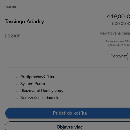
RAD DD
449,00 €
Tasciugo Ariadry
500,00 €
Navrhovaná cena
DD230P
Zahrnutá suma DP
výške 83,96 € (
Porovnať
Protiprachový filter
Systém Pump
Ukazovateľ hladiny vody
Nemrznúce zariadenie
Pridať do košíka
Objavte viac