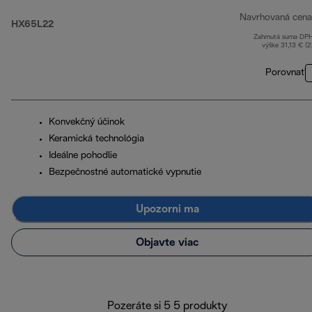
Navrhovaná cena
HX65L22
Zahrnutá suma DP
výške 31,13 € (
Porovnať
Konvekčný účinok
Keramická technológia
Ideálne pohodlie
Bezpečnostné automatické vypnutie
Upozorni ma
Objavte viac
Pozeráte si 5 5 produkty