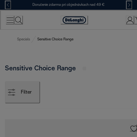
Skip
Doručenie zdarma pri objednávkach nad 49 €
to
Content
Accessibility
Statement
Specials
Sensitive Choice Range
Sensitive Choice Range
Filter