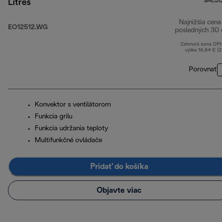
94,5
Litres
Najnižšia cena
EO12512.WG
posledných 30 
Zahrnutá suma DP
výške 16,64 € (
Porovnať
Konvektor s ventilátorom
Funkcia grilu
Funkcia udržania teploty
Multifunkčné ovládače
Pridať do košíka
Objavte viac