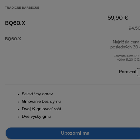
TRADIČNÉ BARBECUE
59,90 €
BQ60.X
94,5
BQ60.X
Najnižšia cena
posledných 30 
Zahrnutá suma DP
výške 11,20 € (
Porovnať
Selektívny ohrev
Grilovanie bez dymu
Dvojitý grilovací rošt
Dve výšky grilu
Upozorni ma