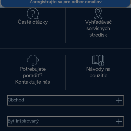
Zaregistrujte sa pre odber emailov
Časté otázky
Vyhľadávač
servisných
stredísk
Potrebujete
Návody na
poradiť?
použitie
Kontaktujte nás
Obchod
Byť inšpirovaný