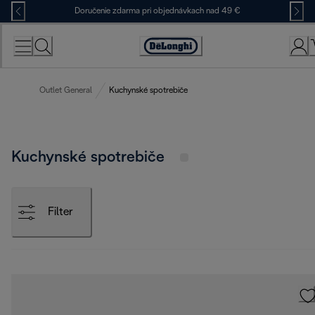
Skip
Doručenie zdarma pri objednávkach nad 49 €
to
Content
Accessibility
Statement
Outlet General
Kuchynské spotrebiče
Kuchynské spotrebiče
Filter