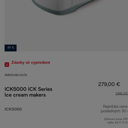
-17 %
Zásoby sú vypredané
ZMRZLINOVAČE
279,00 €
ICK5000 ICK Series
288,0
Ice cream makers
Najnižšia cena
ICK5000
posledných 30 
Zahrnutá suma DP
výške 52,17 € (