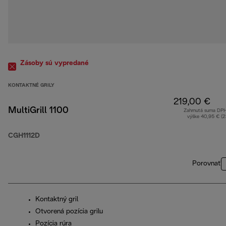
Zásoby sú vypredané
KONTAKTNÉ GRILY
219,00 €
MultiGrill 1100
Zahrnutá suma DP
výške 40,95 € (
CGH1112D
Porovnať
Kontaktný gril
Otvorená pozícia grilu
Pozícia rúra