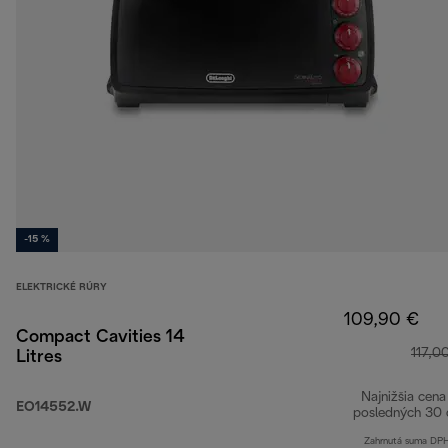
-15 %
ELEKTRICKÉ RÚRY
109,90 €
Compact Cavities 14
117,0
Litres
Najnižšia cena
EO14552.W
posledných 30 
Zahrnutá suma DP