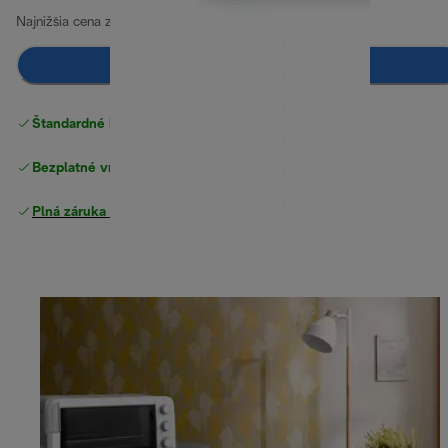
Najnižšia cena za posledných 30 dní
94,50 €
(-6 %)
Pridať do košíka
Štandardné bezplatné doručenie
nad 49 €
Bezplatné vrátenie tovaru
Plná záruka výrobcu