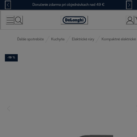
Skip
Doručenie zdarma pri objednávkach nad 49 €
to
Content
Accessibility
Statement
Ďalšie spotrebiče
Kuchyňa
Elektrické rúry
Kompaktné elektrické 
-19 %