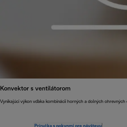
Konvektor s ventilátorom
Vynikajúci výkon vďaka kombinácii horných a dolných ohrevných č
Príručka s pokynmi pre návštevu