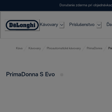
Skip
Doručenie zdarma pri objednávka
to
Content
Kávovary
Príslušenstvo
Ďa
Accessibility
Statement
Káva
Kávovary
Plnoautomatické kávovary
PrimaDonna
Pr
PrimaDonna S Evo