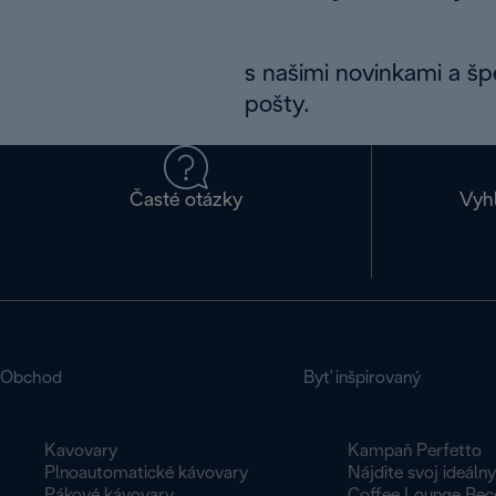
s našimi novinkami a š
pošty.
Časté otázky
Vyh
Obchod
Byť inšpirovaný
Kavovary
Kampaň Perfetto
Plnoautomatické kávovary
Nájdite svoj ideáln
Pákové kávovary
Coffee Lounge Rec