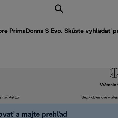
 pre PrimaDonna S Evo. Skúste vyhľadať p
Vrátenie 
e nad 49 Eur
Bezproblémové vráteni
rovať a majte prehľad