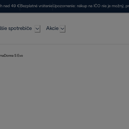
ch nad 49 €
Bezplatné vrátenie
Upozornenie: nákup na IČO nie je možný, p
lšie spotrebiče
Akcie
imaDonna S Evo