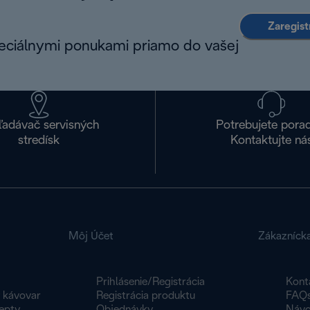
Zaregist
peciálnymi ponukami priamo do vašej
ľadávač servisných
Potrebujete pora
stredísk
Kontaktujte ná
Môj Účet
Zákazníck
Prihlásenie/Registrácia
Kont
y kávovar
Registrácia produktu
FAQ
epty
Objednávky
Návo