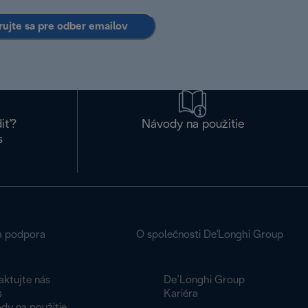
rujte sa pre odber emailov
diť?
Návody na použitie
s
a podpora
O společnosti De'Longhi Group
aktujte nás
De’Longhi Group
s
Kariéra
dy na použitie