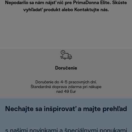
Nepodarilo sa nám nájsť nič pre PrimaDonna Elite. Skúste
vyhľadať produkt alebo
Kontaktujte nás
.
Doručenie
Vr
Doručenie do 4-5 pracovných dní.
Bezproblémové
Štandardná doprava zdarma pri nákupe
nad 49 Eur
Nechajte sa inšpirovať a majte prehľad
s našimi novinkami a špeciálnymi ponukami