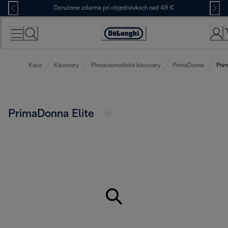
Skip
Doručenie zdarma pri objednávkach nad 49 €
to
Content
Accessibility
Statement
Káva
Kávovary
Plnoautomatické kávovary
PrimaDonna
Prim
PrimaDonna Elite