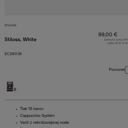
STILOSA
99,00 €
Stilosa, White
Zahrnutá suma DP
výške 18,51 € (
EC260.W
Porovnať
Tlak 15 barov
Cappuccino Systém
Varič z nehrdzavejúcej ocele