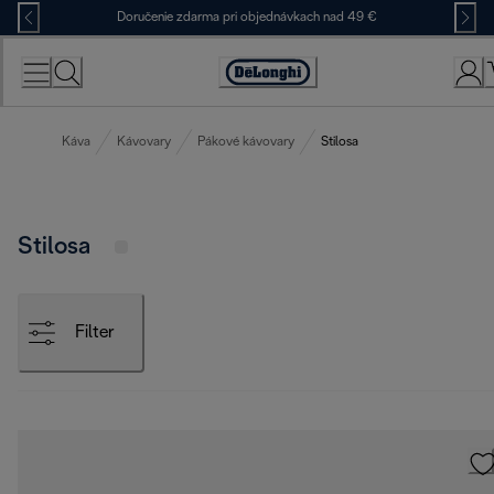
Skip
Doručenie zdarma pri objednávkach nad 49 €
to
Content
Accessibility
Statement
Káva
Kávovary
Pákové kávovary
Stilosa
Stilosa
Filter