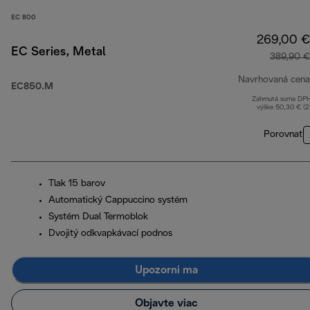
EC 800
269,00 €
EC Series, Metal
389,90 €
Navrhovaná cena
EC850.M
Zahrnutá suma DP
výške 50,30 € (
Porovnať
Tlak 15 barov
Automatický Cappuccino systém
Systém Dual Termoblok
Dvojitý odkvapkávací podnos
Upozorni ma
Objavte viac