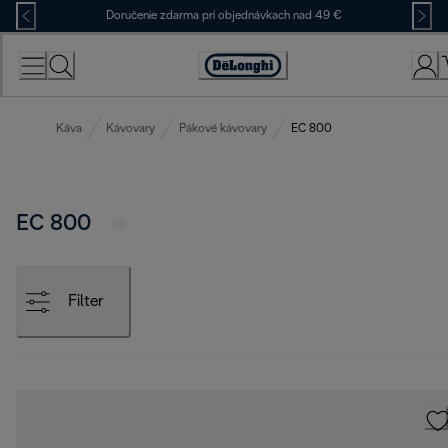
Skip
Doručenie zdarma pri objednávkach nad 49 €
to
Content
Accessibility
Statement
Káva
Kávovary
Pákové kávovary
EC 800
EC 800
Filter