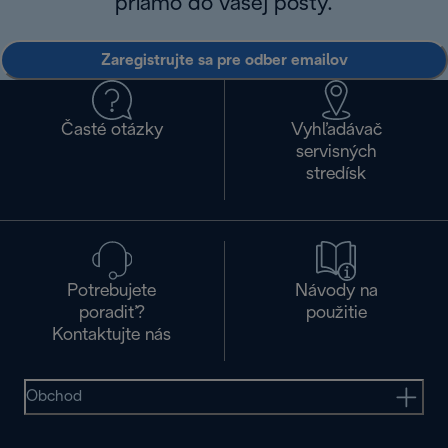
priamo do vašej pošty.
Zaregistrujte sa pre odber emailov
Časté otázky
Vyhľadávač
servisných
stredísk
Potrebujete
Návody na
poradiť?
použitie
Kontaktujte nás
Obchod