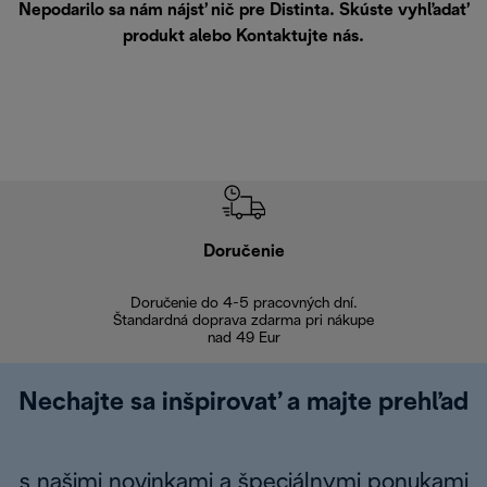
Nepodarilo sa nám nájsť nič pre Distinta. Skúste vyhľadať
produkt alebo
Kontaktujte nás
.
Doručenie
Vr
Doručenie do 4-5 pracovných dní.
Bezproblémové
Štandardná doprava zdarma pri nákupe
nad 49 Eur
Nechajte sa inšpirovať a majte prehľad
s našimi novinkami a špeciálnymi ponukami