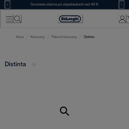
Skip
Doručenie zdarma pri objednávkach nad 49 €
to
Content
Accessibility
Statement
Káva
Kávovary
Pákové kávovary
Distinta
Distinta