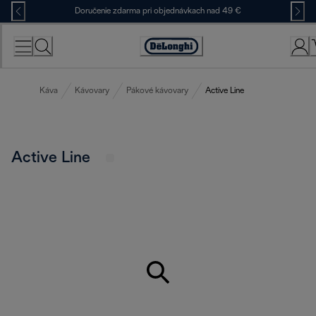
Skip
Doručenie zdarma pri objednávkach nad 49 €
to
Content
Accessibility
Statement
Káva
Kávovary
Pákové kávovary
Active Line
Active Line