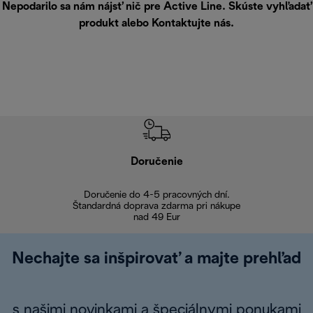
Nepodarilo sa nám nájsť nič pre Active Line. Skúste vyhľadať
produkt alebo
Kontaktujte nás
.
Doručenie
Vr
Doručenie do 4-5 pracovných dní.
Bezproblémové
Štandardná doprava zdarma pri nákupe
nad 49 Eur
Nechajte sa inšpirovať a majte prehľad
s našimi novinkami a špeciálnymi ponukami