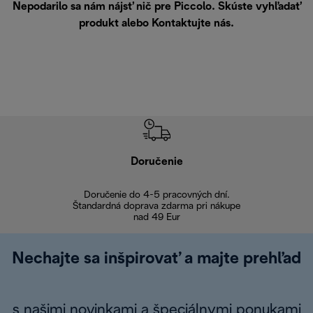
Nepodarilo sa nám nájsť nič pre Piccolo. Skúste vyhľadať
produkt alebo
Kontaktujte nás
.
Doručenie
Vr
Doručenie do 4-5 pracovných dní.
Bezproblémové
Štandardná doprava zdarma pri nákupe
nad 49 Eur
Nechajte sa inšpirovať a majte prehľad
s našimi novinkami a špeciálnymi ponukami