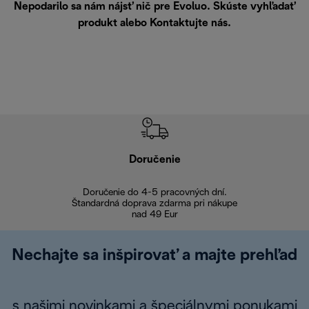
Nepodarilo sa nám nájsť nič pre Evoluo. Skúste vyhľadať
produkt alebo
Kontaktujte nás
.
Doručenie
Vr
Doručenie do 4-5 pracovných dní.
Bezproblémové
Štandardná doprava zdarma pri nákupe
nad 49 Eur
Nechajte sa inšpirovať a majte prehľad
s našimi novinkami a špeciálnymi ponukami