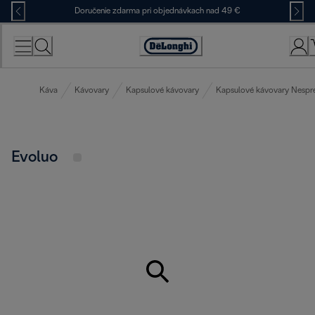
Skip
Doručenie zdarma pri objednávkach nad 49 €
to
Content
Accessibility
Statement
Káva
Kávovary
Kapsulové kávovary
Kapsulové kávovary Nespr
Evoluo