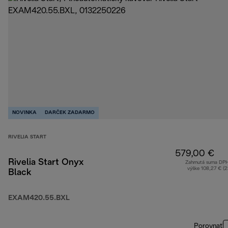
NOVINKA
DARČEK ZADARMO
RIVELIA START
579,00 €
Rivelia Start Onyx
Zahrnutá suma DP
výške 108,27 € (
Black
EXAM420.55.BXL
Porovnať