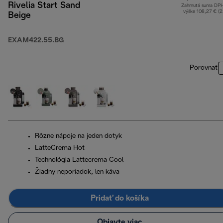
Rivelia Start Sand
Zahrnutá suma DP
výške 108,27 € (
Beige
EXAM422.55.BG
Porovnať
Rôzne nápoje na jeden dotyk
LatteCrema Hot
Technológia Lattecrema Cool
Žiadny neporiadok, len káva
Pridať do košíka
Objavte viac