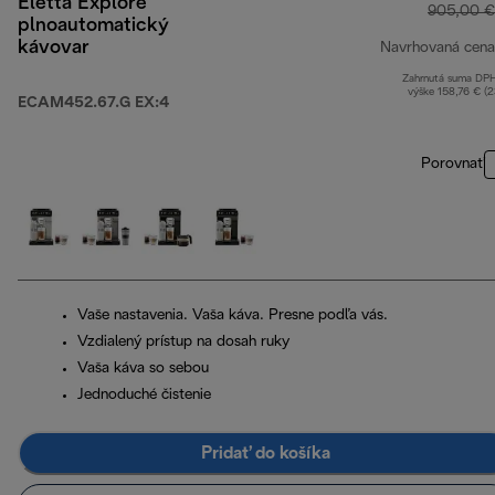
Eletta Explore
905,00 €
plnoautomatický
kávovar
Navrhovaná cena
Zahrnutá suma DP
výške 158,76 € (
ECAM452.67.G EX:4
Porovnať
Vaše nastavenia. Vaša káva. Presne podľa vás.
Vzdialený prístup na dosah ruky
Vaša káva so sebou
Jednoduché čistenie
Pridať do košíka