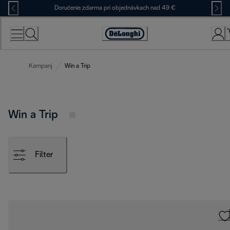
Skip
Doručenie zdarma pri objednávkach nad 49 €
to
Content
Accessibility
Statement
Kampanj
Win a Trip
Win a Trip
Filter