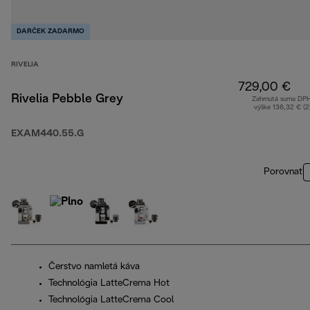
DARČEK ZADARMO
RIVELIA
729,00 €
Rivelia Pebble Grey
Zahrnutá suma DP
výške 136,32 € (
EXAM440.55.G
Porovnať
Čerstvo namletá káva
Technológia LatteCrema Hot
Technológia LatteCrema Cool