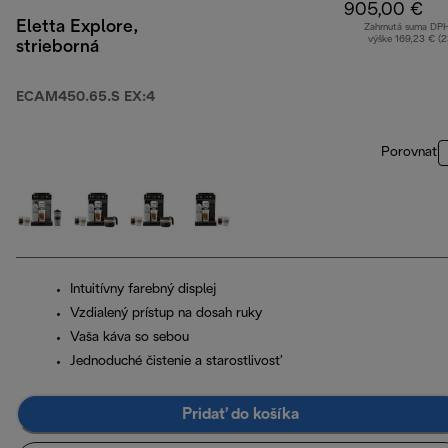
905,00 €
Eletta Explore,
Zahrnutá suma DP
výške 169,23 € (
strieborná
ECAM450.65.S EX:4
Porovnať
Intuitívny farebný displej
Vzdialený prístup na dosah ruky
Vaša káva so sebou
Jednoduché čistenie a starostlivosť
Pridať do košíka