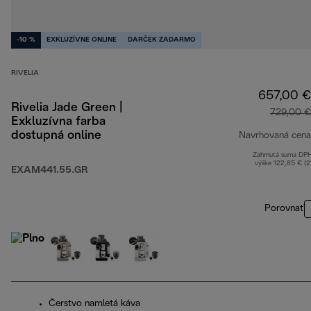
-10 %
EXKLUZÍVNE ONLINE
DARČEK ZADARMO
RIVELIA
657,00 €
Rivelia Jade Green |
729,00 €
Exkluzívna farba
dostupná online
Navrhovaná cena
Zahrnutá suma DP
výške 122,85 € (
EXAM441.55.GR
Porovnať
Čerstvo namletá káva