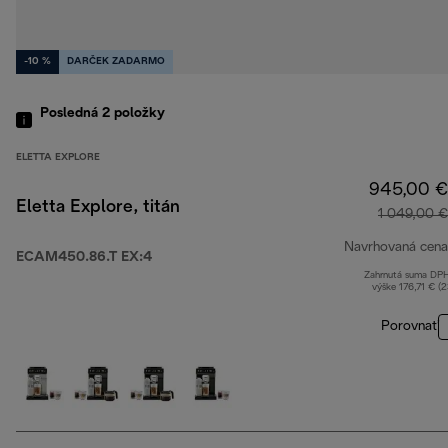
-10 %
DARČEK ZADARMO
Posledná 2
položky
ELETTA EXPLORE
945,00 €
Eletta Explore, titán
1 049,00 €
Navrhovaná cena
ECAM450.86.T EX:4
Zahrnutá suma DP
výške 176,71 € (
Porovnať