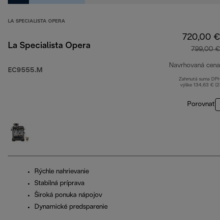
LA SPECIALISTA OPERA
720,00 €
La Specialista Opera
799,00 €
Navrhovaná cena
EC9555.M
Zahrnutá suma DP
výške 134,63 € (
Porovnať
Rýchle nahrievanie
Stabilná príprava
Široká ponuka nápojov
Dynamické predsparenie