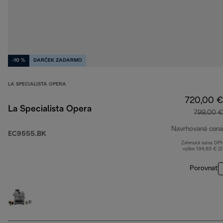
-10 %
DARČEK ZADARMO
LA SPECIALISTA OPERA
720,00 €
La Specialista Opera
799,00 €
Navrhovaná cena
EC9555.BK
Zahrnutá suma DP
výške 134,63 € (
Porovnať