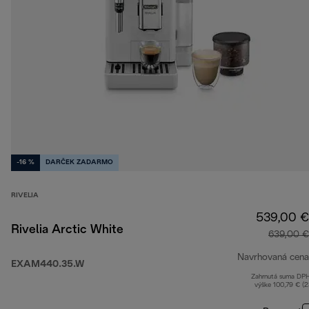
-16 %
DARČEK ZADARMO
RIVELIA
539,00 €
Rivelia Arctic White
639,00 €
Navrhovaná cena
EXAM440.35.W
Zahrnutá suma DP
výške 100,79 € (