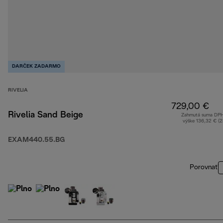
DARČEK ZADARMO
RIVELIA
729,00 €
Rivelia Sand Beige
Zahrnutá suma DP
výške 136,32 € (
EXAM440.55.BG
Porovnať