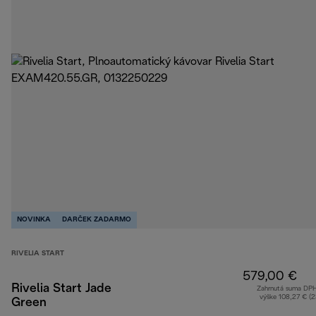
NOVINKA
DARČEK ZADARMO
RIVELIA START
579,00 €
Rivelia Start Jade
Zahrnutá suma DP
výške 108,27 € (
Green