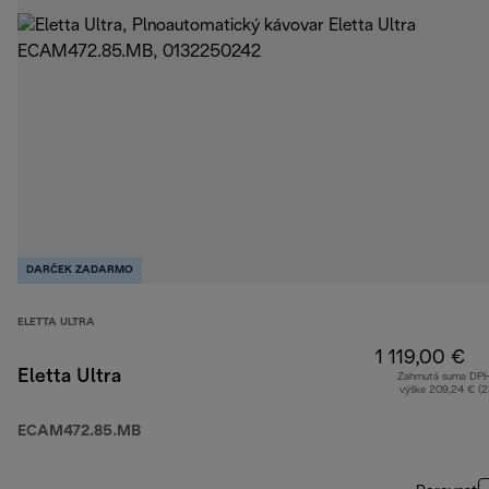
DARČEK ZADARMO
ELETTA ULTRA
1 119,00 €
Eletta Ultra
Zahrnutá suma DP
výške 209,24 € (
ECAM472.85.MB