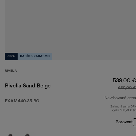
-16 %
DARČEK ZADARMO
RIVELIA
539,00 €
Rivelia Sand Beige
639,00 €
Navrhovaná cena
EXAM440.35.BG
Zahrnutá suma DP
výške 100,79 € (
Porovnať