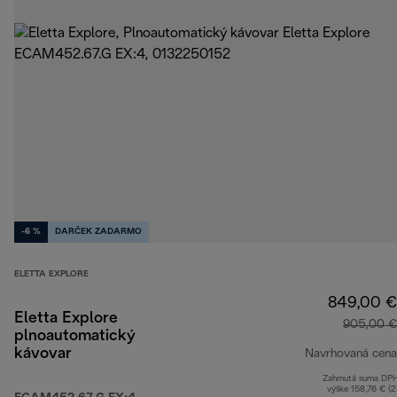
-6 %
DARČEK ZADARMO
ELETTA EXPLORE
849,00 €
Eletta Explore
905,00 €
plnoautomatický
kávovar
Navrhovaná cena
Zahrnutá suma DP
výške 158,76 € (