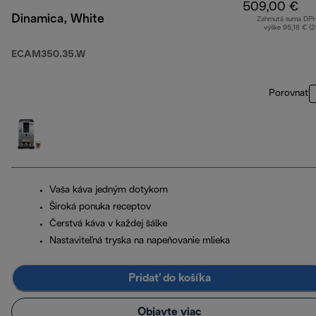
509,00 €
Dinamica, White
Zahrnutá suma DP
výške 95,18 € (
ECAM350.35.W
Porovnať
Vaša káva jedným dotykom
Široká ponuka receptov
Čerstvá káva v každej šálke
Nastaviteľná tryska na napeňovanie mlieka
Pridať do košíka
Objavte viac