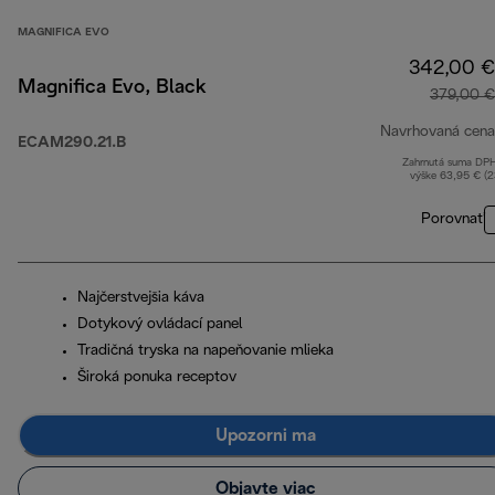
MAGNIFICA EVO
342,00 €
Magnifica Evo, Black
379,00 €
Navrhovaná cena
ECAM290.21.B
Zahrnutá suma DP
výške 63,95 € (
Porovnať
Najčerstvejšia káva
Dotykový ovládací panel
Tradičná tryska na napeňovanie mlieka
Široká ponuka receptov
Upozorni ma
Objavte viac