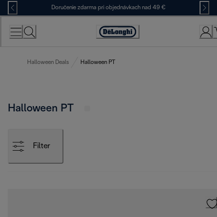
Skip
Doručenie zdarma pri objednávkach nad 49 €
to
Content
Accessibility
Statement
Halloween Deals
Halloween PT
Halloween PT
Filter