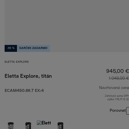
-10 %
DARČEK ZADARMO
ELETTA EXPLORE
945,00 €
Eletta Explore, titán
1 049,00 €
Navrhovaná cena
ECAM450.86.T EX:4
Zahrnutá suma DP
výške 176,71 € (
Porovnať