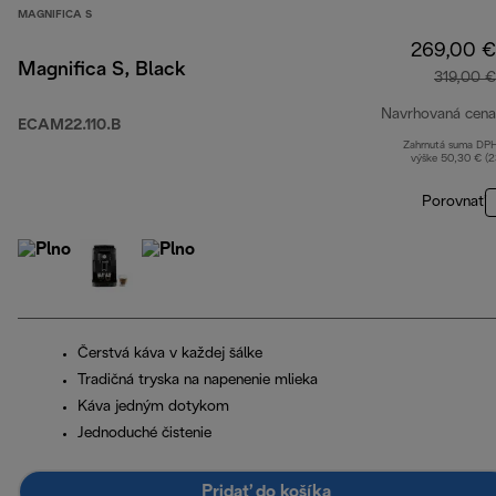
MAGNIFICA S
269,00 €
Magnifica S, Black
319,00 €
Navrhovaná cena
ECAM22.110.B
Zahrnutá suma DP
výške 50,30 € (
Porovnať
Čerstvá káva v každej šálke
Tradičná tryska na napenenie mlieka
Káva jedným dotykom
Jednoduché čistenie
Pridať do košíka