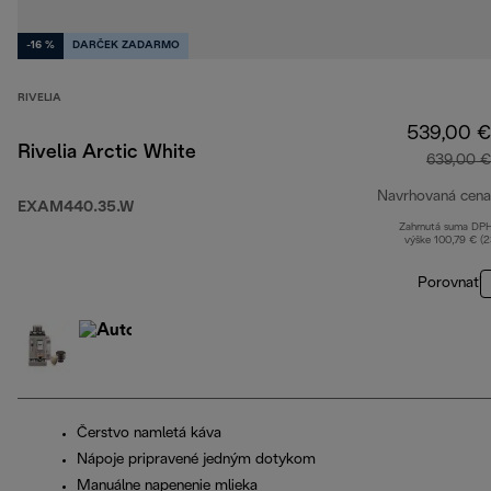
-16 %
DARČEK ZADARMO
RIVELIA
539,00 €
Rivelia Arctic White
639,00 €
Navrhovaná cena
EXAM440.35.W
Zahrnutá suma DP
výške 100,79 € (
Porovnať
Čerstvo namletá káva
Nápoje pripravené jedným dotykom
Manuálne napenenie mlieka