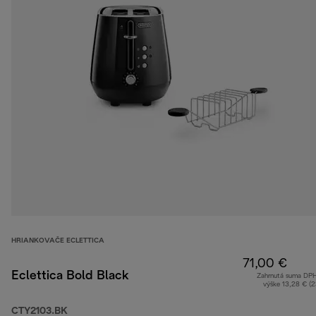
HRIANKOVAČE ECLETTICA
71,00 €
Eclettica Bold Black
Zahrnutá suma DP
výške 13,28 € (
CTY2103.BK