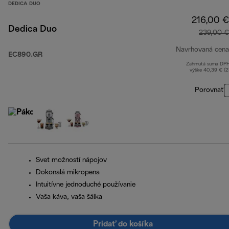
DEDICA DUO
216,00 €
Dedica Duo
239,00 €
Navrhovaná cena
EC890.GR
Zahrnutá suma DP
výške 40,39 € (
Porovnať
Svet možností nápojov
Dokonalá mikropena
Intuitívne jednoduché používanie
Vaša káva, vaša šálka
Pridať do košíka