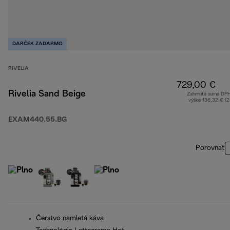
DARČEK ZADARMO
RIVELIA
729,00 €
Rivelia Sand Beige
Zahrnutá suma DP
výške 136,32 € (
EXAM440.55.BG
Porovnať
Čerstvo namletá káva