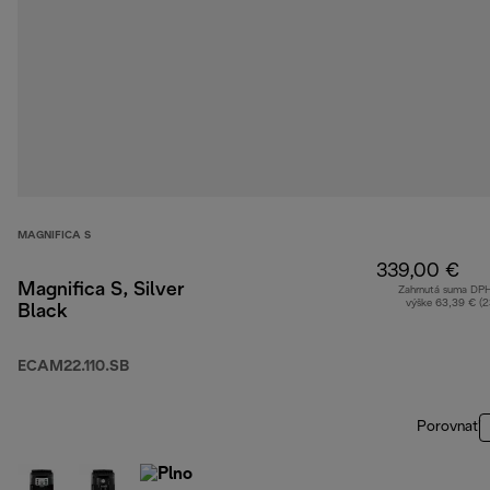
MAGNIFICA S
339,00 €
Magnifica S, Silver
Zahrnutá suma DP
výške 63,39 € (
Black
ECAM22.110.SB
Porovnať