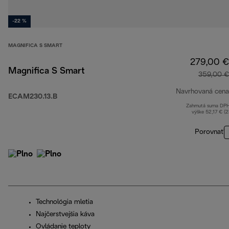
-22 %
MAGNIFICA S SMART
279,00 €
Magnifica S Smart
359,00 €
Navrhovaná cena
ECAM230.13.B
Zahrnutá suma DP
výške 52,17 € (
Porovnať
Technológia mletia
Najčerstvejšia káva
Ovládanie teploty