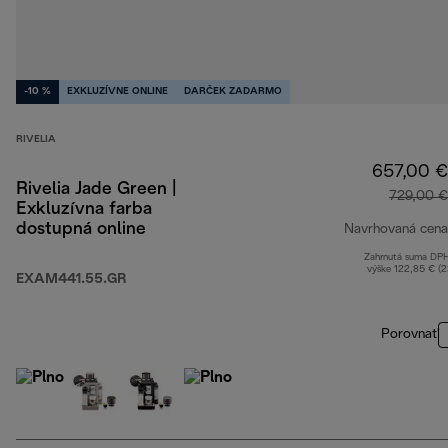
-10 %
EXKLUZÍVNE ONLINE
DARČEK ZADARMO
RIVELIA
657,00 €
Rivelia Jade Green |
729,00 €
Exkluzívna farba
dostupná online
Navrhovaná cena
Zahrnutá suma DP
výške 122,85 € (
EXAM441.55.GR
Porovnať