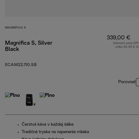
MAGNIFICA S
339,00 €
Magnifica S, Silver
Zahrnutá suma DP
výške 63,39 € (
Black
ECAM22.110.SB
Porovnať
Čerstvá káva v každej šálke
Tradičná tryska na napenenie mlieka