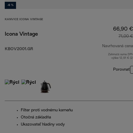
-6 %
KANVICE ICONA VINTAGE
66,90 €
Icona Vintage
71,00 €
Navrhovaná cena
KBOV2001.GR
Zahrnutá suma DP
výške 12,51 € (
Porovnať
Filter proti vodnému kameňu
Otočná základňa
Ukazovateľ hladiny vody