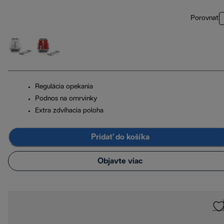
Porovnať
Regulácia opekania
Podnos na omrvinky
Extra zdvíhacia poloha
Pridať do košíka
Objavte viac