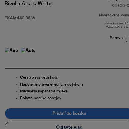
Rivelia Arctic White
639,00 €
Navrhovaná cena
EXAM440.35.W
Zahrnutá suma DP
výške 100,79 € (
Porovnať
Čerstvo namletá káva
Nápoje pripravené jedným dotykom
Manuálne napenenie mlieka
Bohatá ponuka nápojov
Pridať do košíka
Objavte viac