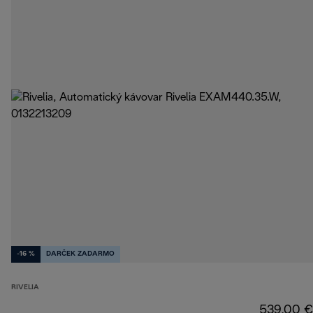
-16 %
DARČEK ZADARMO
RIVELIA
539,00 €