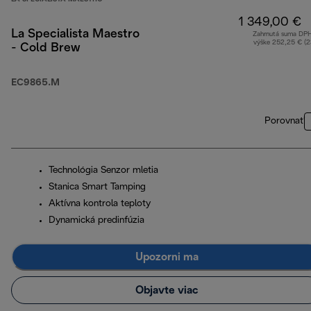
1 349,00 €
La Specialista Maestro
Zahrnutá suma DP
výške 252,25 € (
- Cold Brew
EC9865.M
Porovnať
Technológia Senzor mletia
Stanica Smart Tamping
Aktívna kontrola teploty
Dynamická predinfúzia
Upozorni ma
Objavte viac