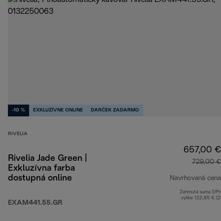
-10 %
EXKLUZÍVNE ONLINE
DARČEK ZADARMO
RIVELIA
657,00 €
Rivelia Jade Green |
729,00 €
Exkluzívna farba
dostupná online
Navrhovaná cena
Zahrnutá suma DP
výške 122,85 € (
EXAM441.55.GR