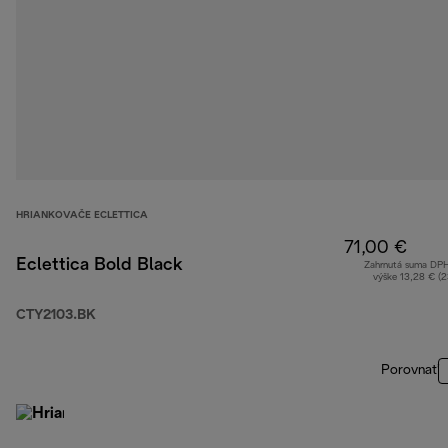
HRIANKOVAČE ECLETTICA
71,00 €
Eclettica Bold Black
Zahrnutá suma DP
výške 13,28 € (
CTY2103.BK
Porovnať