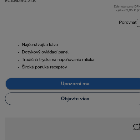
ECAM290.21.B
Zahrnutá suma DP
výške 63,95 € (
Porovnať
Najčerstvejšia káva
Dotykový ovládací panel
Tradičná tryska na napeňovanie mlieka
Široká ponuka receptov
Upozorni ma
Objavte viac