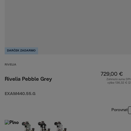
DARČEK ZADARMO
RIVELIA
729,00 €
Rivelia Pebble Grey
Zahrnutá suma DP
výške 136,32 € (
EXAM440.55.G
Porovnať