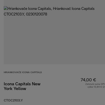
HRIANKOVAČE ICONA CAPITALS
74,00 €
Icona Capitals New
Zahrnutá suma DP
výške 13,84 € (
York Yellow
CTOC2103.Y