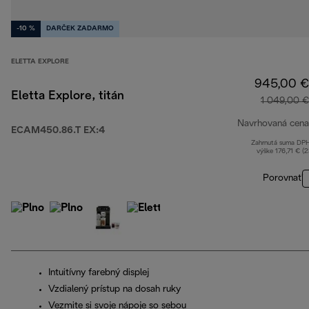
-10 %
DARČEK ZADARMO
ELETTA EXPLORE
945,00 €
Eletta Explore, titán
1 049,00 €
Navrhovaná cena
ECAM450.86.T EX:4
Zahrnutá suma DP
výške 176,71 € (
Porovnať
Intuitívny farebný displej
Vzdialený prístup na dosah ruky
Vezmite si svoje nápoje so sebou