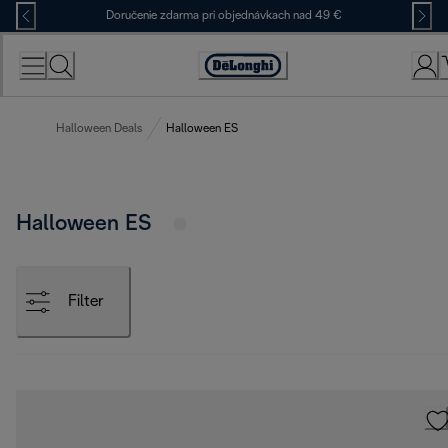
Skip
Doručenie zdarma pri objednávkach nad 49 €
to
Content
Accessibility
Statement
Halloween Deals
Halloween ES
Halloween ES
Filter