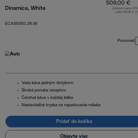
509,00 €
Dinamica, White
Zahrnutá suma DP
výške 95,18 € (
ECAM350.35.W
Porovnať
Vaša káva jedným dotykom
Široká ponuka receptov
Čerstvá káva v každej šálke
Nastaviteľná tryska na napeňovanie mlieka
Pridať do košíka
Objavte viac