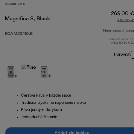
MAGNIFICA S
269,00 €
Magnifica S, Black
319,00 €
Navrhovaná cena
ECAM22.110.B
Zahrnutá suma DP
výške 50,30 € (
Porovnať
Čerstvá káva v každej šálke
Tradičná tryska na napenenie mlieka
Káva jedným dotykom
Jednoduché čistenie
Pridať do košíka