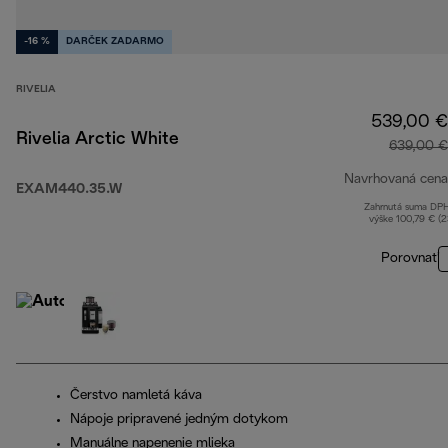
-16 %
DARČEK ZADARMO
RIVELIA
539,00 €
Rivelia Arctic White
639,00 €
Navrhovaná cena
EXAM440.35.W
Zahrnutá suma DP
výške 100,79 € (
Porovnať
Čerstvo namletá káva
Nápoje pripravené jedným dotykom
Manuálne napenenie mlieka