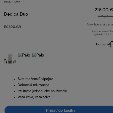
DEDICA DUO
216,00 €
Dedica Duo
239,00 €
Navrhovaná cena
EC890.GR
Zahrnutá suma DP
výške 40,39 € (
Porovnať
Svet možností nápojov
Dokonalá mikropena
Intuitívne jednoduché používanie
Vaša káva, vaša šálka
Pridať do košíka