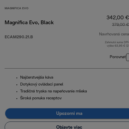
MAGNIFICA EVO
342,00 €
Magnifica Evo, Black
379,00 €
Navrhovaná cena
ECAM290.21.B
Zahrnutá suma DP
výške 63,95 € (
Porovnať
Najčerstvejšia káva
Dotykový ovládací panel
Tradičná tryska na napeňovanie mlieka
Široká ponuka receptov
Upozorni ma
Objavte viac