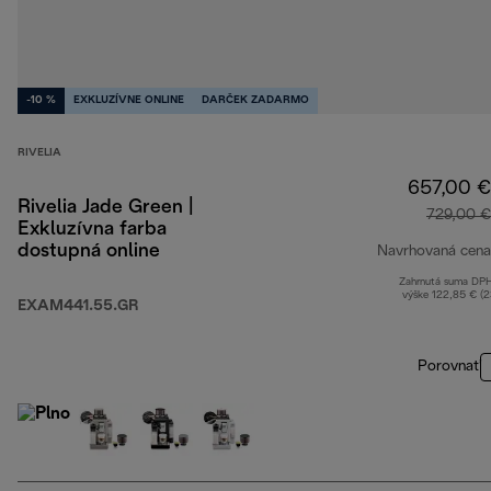
-10 %
EXKLUZÍVNE ONLINE
DARČEK ZADARMO
RIVELIA
657,00 €
Rivelia Jade Green |
729,00 €
Exkluzívna farba
dostupná online
Navrhovaná cena
Zahrnutá suma DP
výške 122,85 € (
EXAM441.55.GR
Porovnať