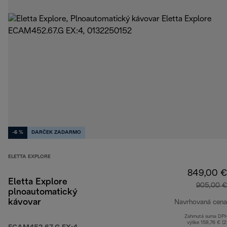
-6 %
DARČEK ZADARMO
ELETTA EXPLORE
849,00 €
Eletta Explore
905,00 €
plnoautomatický
kávovar
Navrhovaná cena
Zahrnutá suma DP
výške 158,76 € (