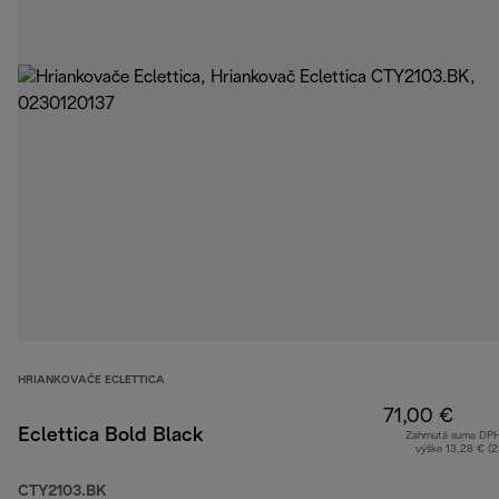
HRIANKOVAČE ECLETTICA
71,00 €
Eclettica Bold Black
Zahrnutá suma DP
výške 13,28 € (
CTY2103.BK