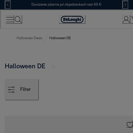
Skip
Doručenie zdarma pri objednávkach nad 49 €
to
Content
Accessibility
Statement
Halloween Deals
Halloween DE
Halloween DE
Filter