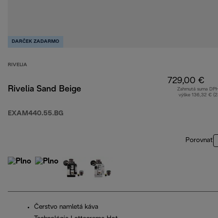
DARČEK ZADARMO
RIVELIA
729,00 €
Rivelia Sand Beige
Zahrnutá suma DP
výške 136,32 € (
EXAM440.55.BG
Porovnať
Čerstvo namletá káva