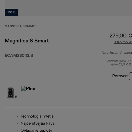
-22 %
MAGNIFICA S SMART
279,00 €
Magnifica S Smart
359,00 €
Navrhovaná cena
ECAM230.13.B
Zahrnutá suma DP
výške 52,17 € (
Porovnať
Technológia mletia
Najčerstvejšia káva
Ovládanie teploty