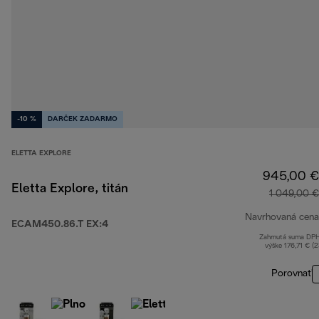
-10 %
DARČEK ZADARMO
ELETTA EXPLORE
945,00 €
Eletta Explore, titán
1 049,00 €
Navrhovaná cena
ECAM450.86.T EX:4
Zahrnutá suma DP
výške 176,71 € (
Porovnať