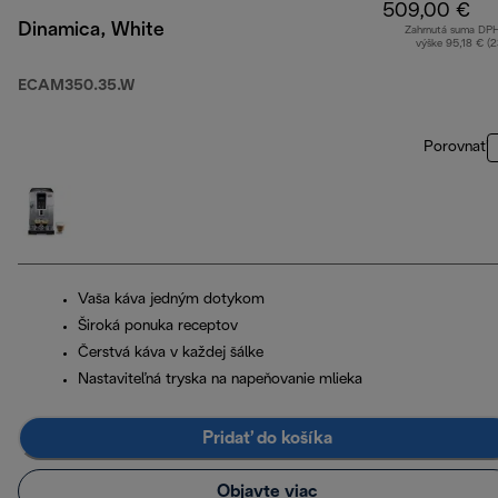
509,00 €
Dinamica, White
Zahrnutá suma DP
výške 95,18 € (
ECAM350.35.W
Porovnať
Vaša káva jedným dotykom
Široká ponuka receptov
Čerstvá káva v každej šálke
Nastaviteľná tryska na napeňovanie mlieka
Pridať do košíka
Objavte viac