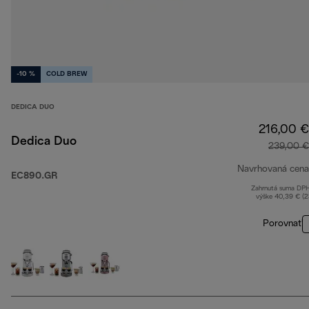
-10 %
COLD BREW
DEDICA DUO
216,00 €
Dedica Duo
239,00 €
Navrhovaná cena
EC890.GR
Zahrnutá suma DP
výške 40,39 € (
Porovnať