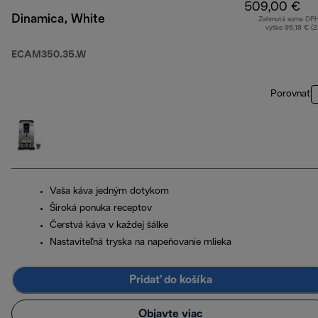
509,00 €
Dinamica, White
Zahrnutá suma DP
výške 95,18 € (
ECAM350.35.W
Porovnať
Vaša káva jedným dotykom
Široká ponuka receptov
Čerstvá káva v každej šálke
Nastaviteľná tryska na napeňovanie mlieka
Pridať do košíka
Objavte viac