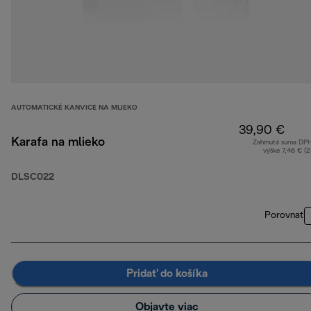
AUTOMATICKÉ KANVICE NA MLIEKO
39,90 €
Karafa na mlieko
Zahrnutá suma DP
výške 7,46 € (
DLSC022
Porovnať
Pridať do košíka
Objavte viac