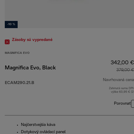
-10 %
Zásoby sú vypredané
MAGNIFICA EVO
342,00 €
Magnifica Evo, Black
379,00 €
Navrhovaná cena
ECAM290.21.B
Zahrnutá suma DP
výške 63,95 € (
Porovnať
Najčerstvejšia káva
Dotykový ovládací panel