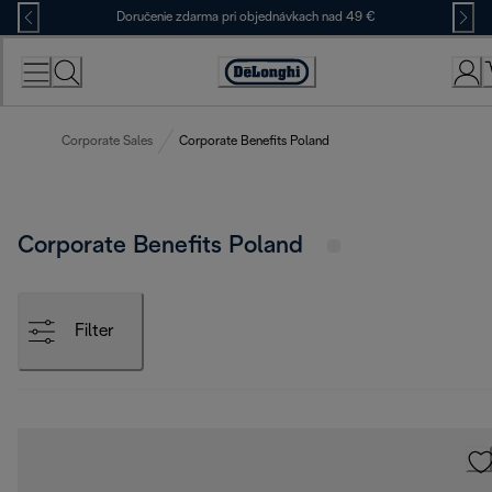
Skip
Doručenie zdarma pri objednávkach nad 49 €
to
Content
Accessibility
Statement
Corporate Sales
Corporate Benefits Poland
Corporate Benefits Poland
Filter