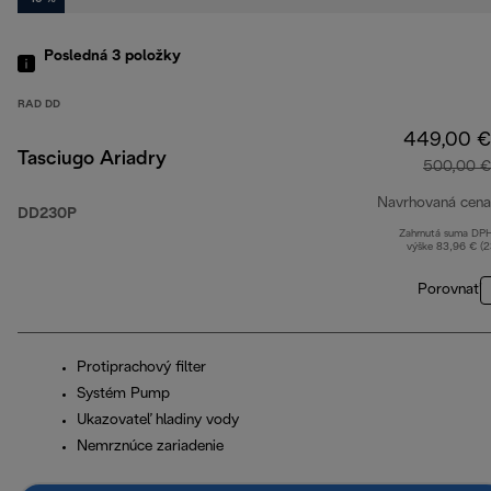
Posledná 3
položky
RAD DD
449,00 €
Tasciugo Ariadry
500,00 €
Navrhovaná cena
DD230P
Zahrnutá suma DP
výške 83,96 € (
Porovnať
Protiprachový filter
Systém Pump
Ukazovateľ hladiny vody
Nemrznúce zariadenie