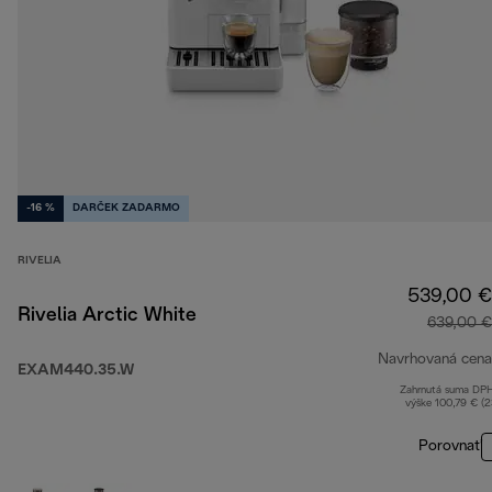
-16 %
DARČEK ZADARMO
RIVELIA
539,00 €
Rivelia Arctic White
639,00 €
Navrhovaná cena
EXAM440.35.W
Zahrnutá suma DP
výške 100,79 € (
Porovnať