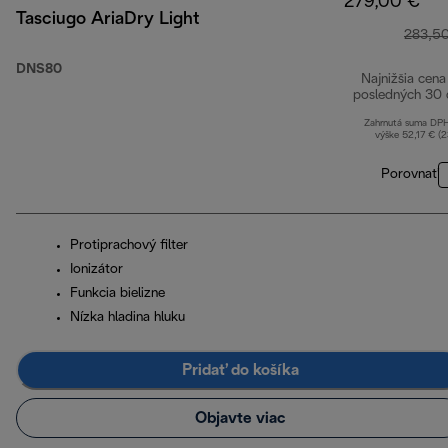
279,00 €
Tasciugo AriaDry Light
283,5
DNS80
Najnižšia cena
posledných 30 
Zahrnutá suma DP
výške 52,17 € (
Porovnať
Protiprachový filter
Ionizátor
Funkcia bielizne
Nízka hladina hluku
Pridať do košíka
Objavte viac