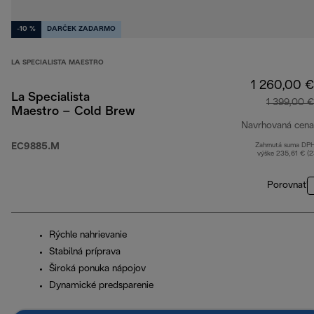
-10 %
DARČEK ZADARMO
LA SPECIALISTA MAESTRO
1 260,00 €
La Specialista
1 399,00 €
Maestro – Cold Brew
Navrhovaná cena
EC9885.M
Zahrnutá suma DP
výške 235,61 € (
Porovnať
Rýchle nahrievanie
Stabilná príprava
Široká ponuka nápojov
Dynamické predsparenie