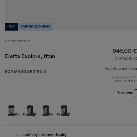
-10 %
DARČEK ZADARMO
ELETTA EXPLORE
945,00 €
Eletta Explore, titán
1 049,00 €
Navrhovaná cena
ECAM450.86.T EX:4
Zahrnutá suma DP
výške 176,71 € (
Porovnať
Intuitívny farebný displej