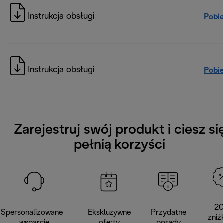
Instrukcja obsługi
Pobi
Instrukcja obsługi
Pobi
Zarejestruj swój produkt i ciesz si
pełnią korzyści
2
Spersonalizowane
Ekskluzywne
Przydatne
zniż
wsparcie
oferty
porady