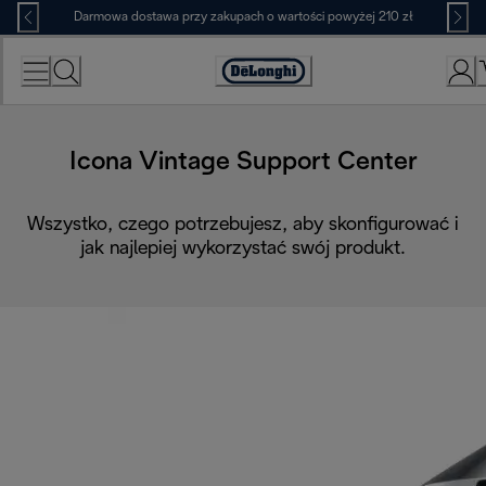
Skip
Darmowa dostawa przy zakupach o wartości powyżej 210 zł
to
Content
Deklaracja
dostępności
Icona Vintage Support Center
Wszystko, czego potrzebujesz, aby skonfigurować i
jak najlepiej wykorzystać swój produkt.