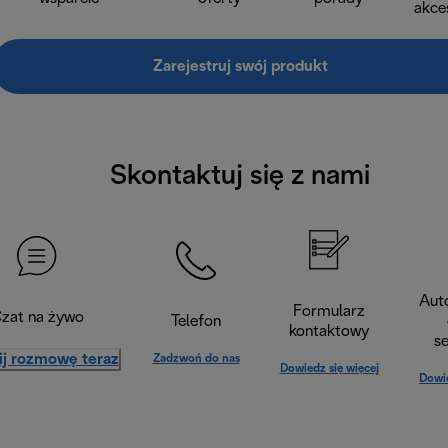
akce
Zarejestruj swój produkt
Skontaktuj się z nami
Aut
Formularz
zat na żywo
Telefon
kontaktowy
s
ij rozmowę teraz
Zadzwoń do nas
Dowiedz się więcej
Dowie