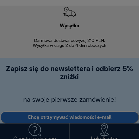
Wysyłka
Bez
Darmowa dostawa powyżej 210 PLN.
Możesz bezp
Wysyłka w ciągu 2 do 4 dni roboczych
zakupiony w na
w ciągu 14
Zapisz się do newslettera i odbierz 5%
zniżki
na swoje pierwsze zamówienie!
Chcę otrzymywać wiadomości e-mail