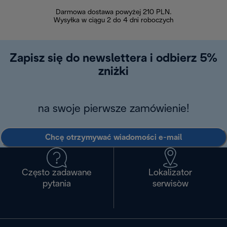
Darmowa dostawa powyżej 210 PLN.
Możesz bezp
Wysyłka w ciągu 2 do 4 dni roboczych
zakupiony w na
w ciągu 14
Zapisz się do newslettera i odbierz 5%
zniżki
na swoje pierwsze zamówienie!
Chcę otrzymywać wiadomości e-mail
Często zadawane
Lokalizator
pytania
serwisòw