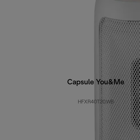
Capsule You&Me
HFXR40T20.WB