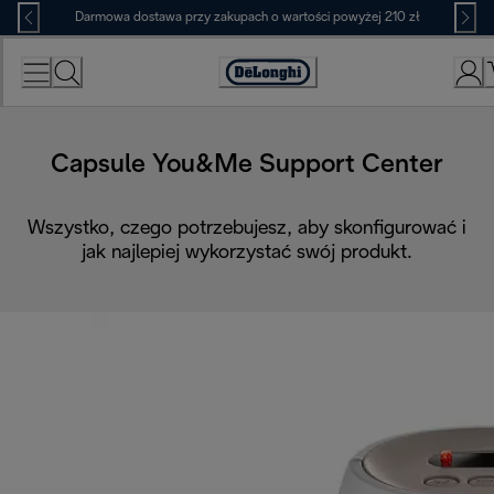
Skip
Darmowa dostawa przy zakupach o wartości powyżej 210 zł
to
Content
Deklaracja
dostępności
Capsule You&Me Support Center
Wszystko, czego potrzebujesz, aby skonfigurować i
jak najlepiej wykorzystać swój produkt.