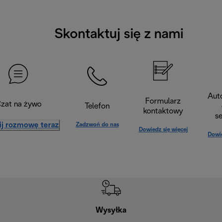
Skontaktuj się z nami
Aut
Formularz
zat na żywo
Telefon
kontaktowy
s
ij rozmowę teraz
Zadzwoń do nas
Dowiedz się więcej
Dowie
Wysyłka
Bez