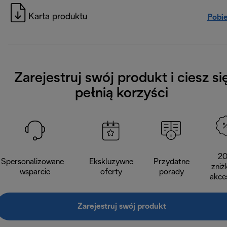
Karta produktu
Pobi
Zarejestruj swój produkt i ciesz si
pełnią korzyści
2
Spersonalizowane
Ekskluzywne
Przydatne
zniż
wsparcie
oferty
porady
akce
Zarejestruj swój produkt