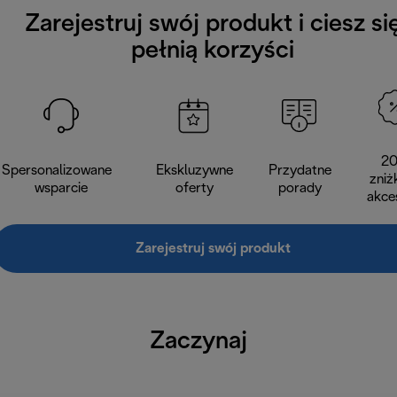
Zarejestruj swój produkt i ciesz si
pełnią korzyści
2
Spersonalizowane
Ekskluzywne
Przydatne
zniż
wsparcie
oferty
porady
akce
Zarejestruj swój produkt
Zaczynaj