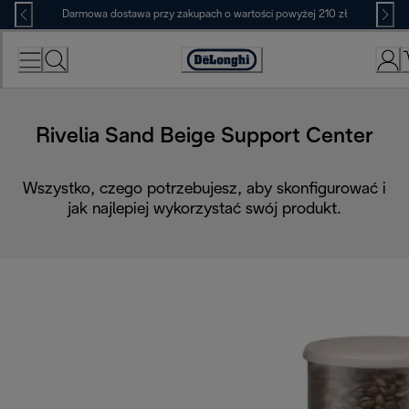
Skip
Darmowa dostawa przy zakupach o wartości powyżej 210 zł
to
Content
Deklaracja
dostępności
Rivelia Sand Beige Support Center
Wszystko, czego potrzebujesz, aby skonfigurować i
jak najlepiej wykorzystać swój produkt.