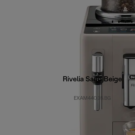
Rivelia Sand Beige
EXAM440.35.BG