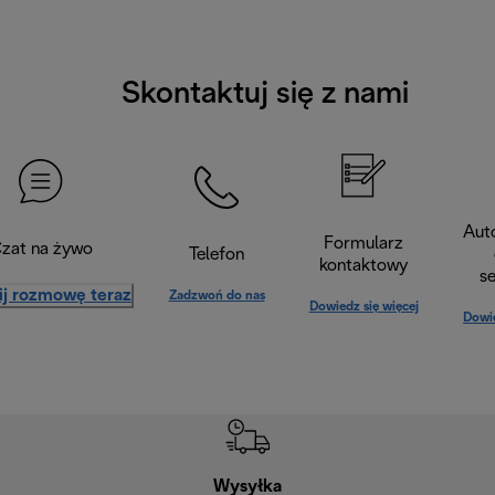
Skontaktuj się z nami
Aut
Formularz
zat na żywo
Telefon
kontaktowy
s
ij rozmowę teraz
Zadzwoń do nas
Dowiedz się więcej
Dowie
Wysyłka
Bez