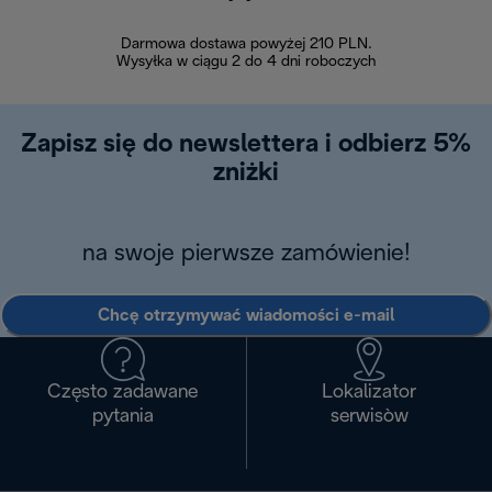
Darmowa dostawa powyżej 210 PLN.
Możesz bezp
Wysyłka w ciągu 2 do 4 dni roboczych
zakupiony w na
w ciągu 14
Zapisz się do newslettera i odbierz 5%
zniżki
na swoje pierwsze zamówienie!
Chcę otrzymywać wiadomości e-mail
Często zadawane
Lokalizator
pytania
serwisòw