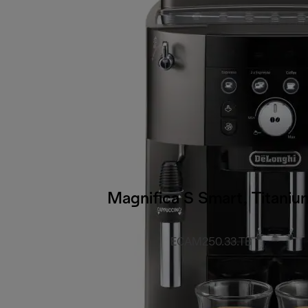
Magnifica S Smart, Titaniu
ECAM250.33.TB