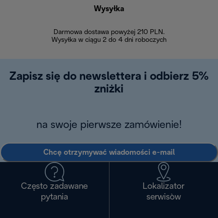
Wysyłka
Bez
Darmowa dostawa powyżej 210 PLN.
Możesz bezp
Wysyłka w ciągu 2 do 4 dni roboczych
zakupiony w na
w ciągu 14
Zapisz się do newslettera i odbierz 5%
zniżki
na swoje pierwsze zamówienie!
Chcę otrzymywać wiadomości e-mail
Często zadawane
Lokalizator
pytania
serwisòw