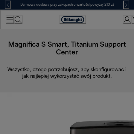
Skip
Darmowa dostawa przy zakupach o wartości powyżej 210 zł
to
Content
Deklaracja
dostępności
Magnifica S Smart, Titanium Support
Center
Wszystko, czego potrzebujesz, aby skonfigurować i
jak najlepiej wykorzystać swój produkt.