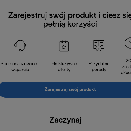
Zarejestruj swój produkt i ciesz si
pełnią korzyści
2
Spersonalizowane
Ekskluzywne
Przydatne
zniż
wsparcie
oferty
porady
akce
Zarejestruj swój produkt
Zaczynaj