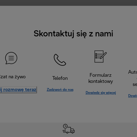
Skontaktuj się z nami
Aut
Formularz
zat na żywo
Telefon
kontaktowy
s
ij rozmowę teraz
Zadzwoń do nas
Dowiedz się więcej
Dowie