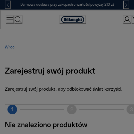
Skip
Darmowa dostawa przy zakupach o wartości powyżej 210 zł
to
Content
Deklaracja
dostępności
Wróć
Zarejestruj swój produkt
Zarejestruj swój produkt, aby odblokować świat korzyści.
1
2
3
Nie znaleziono produktów