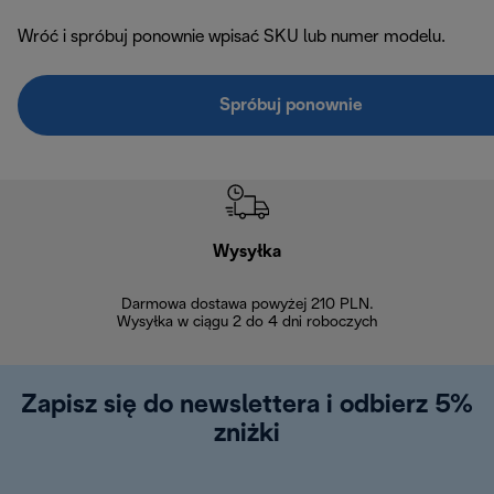
Wróć i spróbuj ponownie wpisać SKU lub numer modelu.
Spróbuj ponownie
Wysyłka
Bez
Darmowa dostawa powyżej 210 PLN.
Możesz bezp
Wysyłka w ciągu 2 do 4 dni roboczych
zakupiony w na
w ciągu 14
Zapisz się do newslettera i odbierz 5%
zniżki