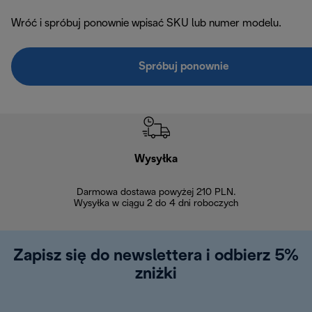
Wróć i spróbuj ponownie wpisać SKU lub numer modelu.
Spróbuj ponownie
Wysyłka
Bez
Darmowa dostawa powyżej 210 PLN.
Możesz bezp
Wysyłka w ciągu 2 do 4 dni roboczych
zakupiony w na
w ciągu 14
Zapisz się do newslettera i odbierz 5%
zniżki