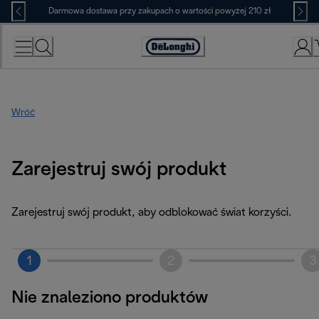
Skip
Darmowa dostawa przy zakupach o wartości powyżej 210 zł
to
Content
Deklaracja
dostępności
Wróć
Zarejestruj swój produkt
Zarejestruj swój produkt, aby odblokować świat korzyści.
1
2
3
Nie znaleziono produktów