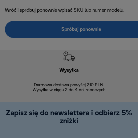
Wróć i spróbuj ponownie wpisać SKU lub numer modelu.
Spróbuj ponownie
Wysyłka
Bez
Darmowa dostawa powyżej 210 PLN.
Możesz bezp
Wysyłka w ciągu 2 do 4 dni roboczych
zakupiony w na
w ciągu 14
Zapisz się do newslettera i odbierz 5%
zniżki