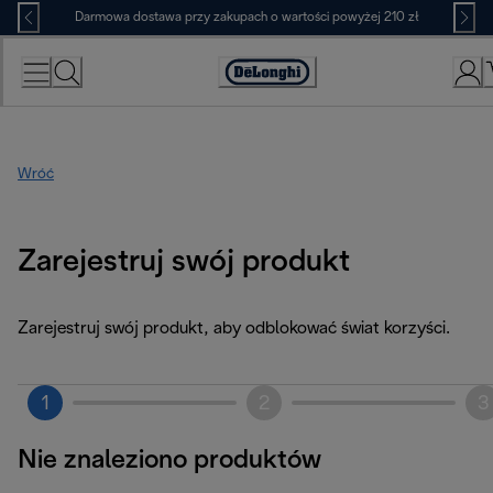
Skip
Darmowa dostawa przy zakupach o wartości powyżej 210 zł
to
Content
Deklaracja
dostępności
Wróć
Zarejestruj swój produkt
Zarejestruj swój produkt, aby odblokować świat korzyści.
1
2
3
Nie znaleziono produktów