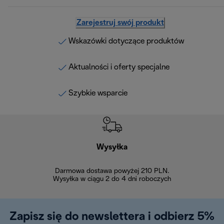
Zarejestruj swój produkt
Wskazówki dotyczące produktów
Aktualności i oferty specjalne
Szybkie wsparcie
Wysyłka
Bez
Darmowa dostawa powyżej 210 PLN.
Możesz bezp
Wysyłka w ciągu 2 do 4 dni roboczych
zakupiony w na
w ciągu 14
Zapisz się do newslettera i odbierz 5%