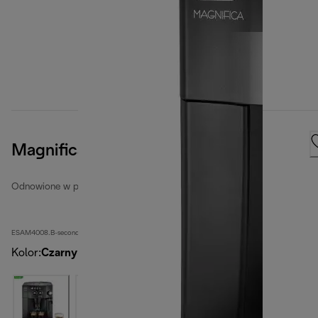
Magnifica
Odnowione w pełni automatyczne ekspresy do kawy
ESAM4008.B-second
Kolor
:
Czarny