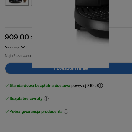
909,00 zł
cena oryginalna 1519,00 zł
1519,00 zł
(-40%)
*wliczając VAT
Najniższa cena w ciągu ostatnich 30 dni
909,00 zł
Powiadom mnie
Standardowa bezpłatna dostawa
powyżej 210 zł
Bezpłatne zwroty
Pełna gwarancja producenta