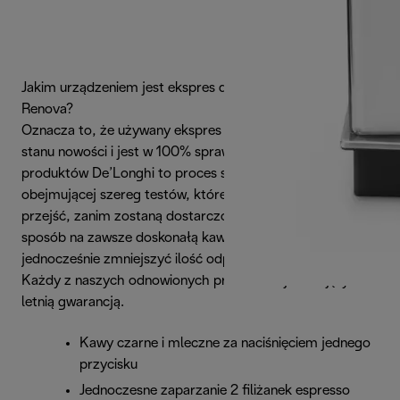
Jakim urządzeniem jest ekspres do kawy De'Longhi
Renova?
Oznacza to, że używany ekspres został przywrócony do
stanu nowości i jest w 100% sprawny. Odnawianie
produktów De’Longhi to proces skrupulatnej renowacji
obejmującej szereg testów, które urządzenia muszą
przejść, zanim zostaną dostarczone do klienta. To idealny
sposób na zawsze doskonałą kawę, który pozwala
jednocześnie zmniejszyć ilość odpadów.
Każdy z naszych odnowionych produktów jest objęty 2-
letnią gwarancją.
Kawy czarne i mleczne za naciśnięciem jednego
przycisku
Jednoczesne zaparzanie 2 filiżanek espresso