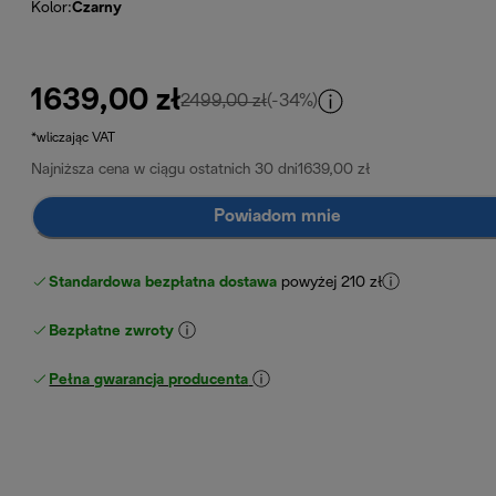
Kolor
:
Czarny
1639,00 zł
cena oryginalna 2499,00 zł
2499,00 zł
(-34%)
*wliczając VAT
Najniższa cena w ciągu ostatnich 30 dni
1639,00 zł
Powiadom mnie
Standardowa bezpłatna dostawa
powyżej 210 zł
Bezpłatne zwroty
Pełna gwarancja producenta