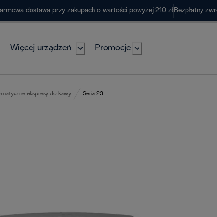
armowa dostawa przy zakupach o wartości powyżej 210 zł
Bezpłatny zwr
Więcej urządzeń
Promocje
omatyczne ekspresy do kawy
Seria 23