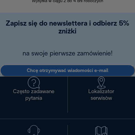
Wysyłka w ciągu 2 do 4 dni roboczych
zakupiony w na
w ciągu 14
Zapisz się do newslettera i odbierz 5%
zniżki
na swoje pierwsze zamówienie!
Chcę otrzymywać wiadomości e-mail
Często zadawane
Lokalizator
pytania
serwisòw