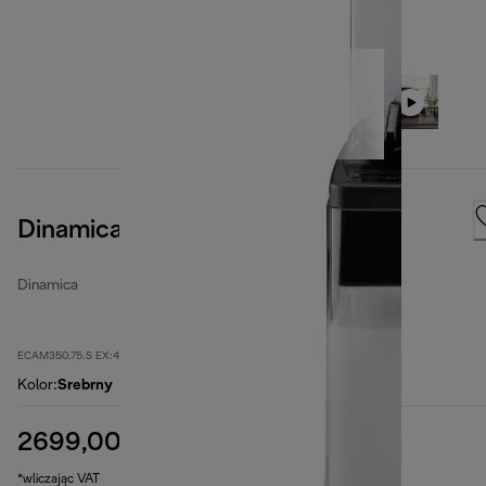
Dinamica
Dinamica
ECAM350.75.S EX:4
Kolor
:
Srebrny
2699,00 zł
cena oryginalna 3799,00 zł
3799,00 zł
(-29%)
*wliczając VAT