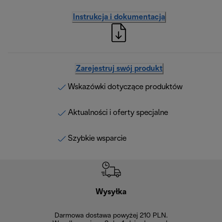
Instrukcja i dokumentacja
Zarejestruj swój produkt
Wskazówki dotyczące produktów
Aktualności i oferty specjalne
Szybkie wsparcie
Wysyłka
Bez
Darmowa dostawa powyżej 210 PLN.
Możesz bezp