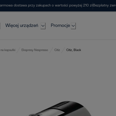
armowa dostawa przy zakupach o wartości powyżej 210 zł
Bezpłatny zwr
Więcej urządzeń
Promocje
na kapsułki
Ekspresy Nespresso
Citiz
Citiz, Black