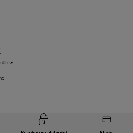
t
duktów
lne
Bezpieczne płatności
Klarna