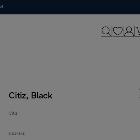
ot
Citiz, Black
Citiz
EN267.BAE