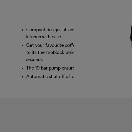
Compact design, fits into any space in your
kitchen with ease
Get your favourite coffee in record time thanks
to its thermoblock which heats the water in 25
seconds
The 19 bar pump ensures perfect results in cup
Automatic shut off after 9 minutes