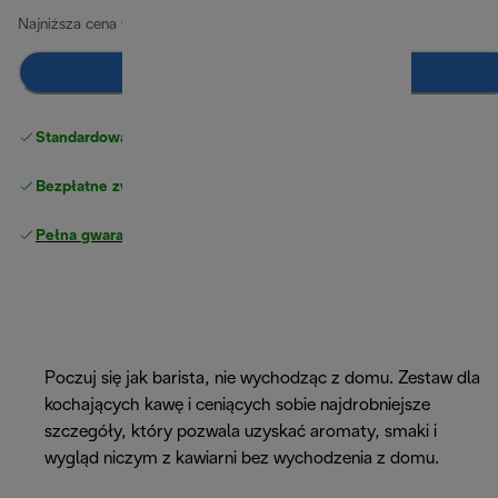
Najniższa cena w ciągu ostatnich 30 dni
299,00 zł
Dodaj do koszyka
Standardowa bezpłatna dostawa
powyżej 210 zł
Bezpłatne zwroty
Pełna gwarancja producenta
Poczuj się jak barista, nie wychodząc z domu. Zestaw dla
kochających kawę i ceniących sobie najdrobniejsze
szczegóły, który pozwala uzyskać aromaty, smaki i
wygląd niczym z kawiarni bez wychodzenia z domu.