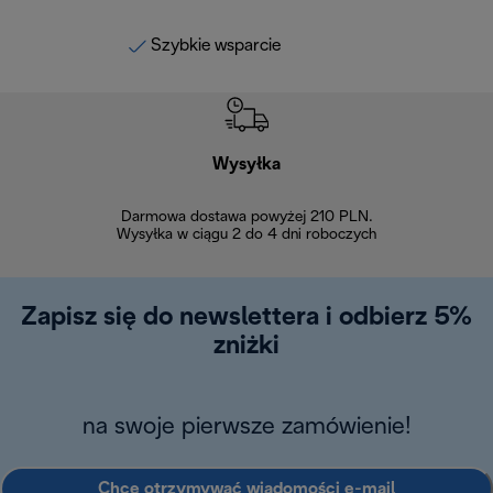
Szybkie wsparcie
Wysyłka
Bez
Darmowa dostawa powyżej 210 PLN.
Możesz bezp
Wysyłka w ciągu 2 do 4 dni roboczych
zakupiony w na
w ciągu 14
Zapisz się do newslettera i odbierz 5%
zniżki
na swoje pierwsze zamówienie!
Chcę otrzymywać wiadomości e-mail