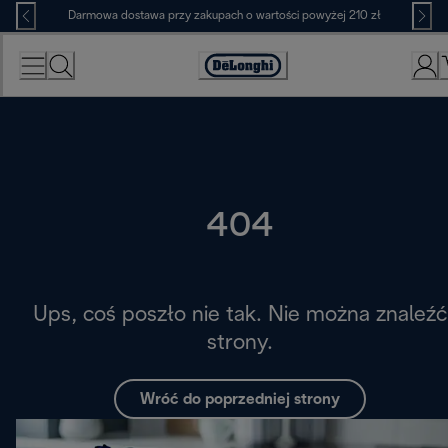
Skip
Darmowa dostawa przy zakupach o wartości powyżej 210 zł
to
Content
Deklaracja
dostępności
404
Ups, coś poszło nie tak. Nie można znaleźć
strony.
Wróć do poprzedniej strony