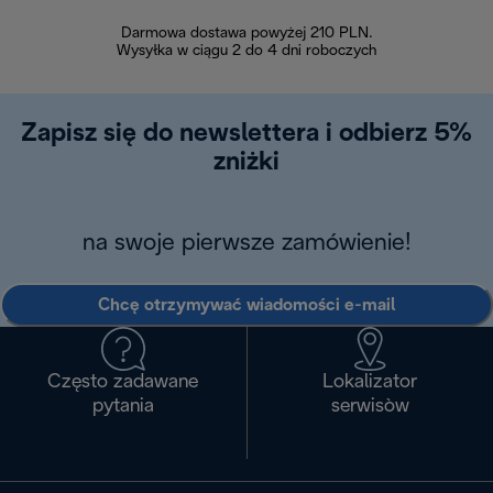
Darmowa dostawa powyżej 210 PLN.
Możesz bezp
Wysyłka w ciągu 2 do 4 dni roboczych
zakupiony w na
w ciągu 14
Zapisz się do newslettera i odbierz 5%
zniżki
na swoje pierwsze zamówienie!
Chcę otrzymywać wiadomości e-mail
Często zadawane
Lokalizator
pytania
serwisòw