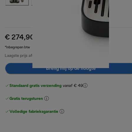
€ 274,90
originele prijs € 449,90
€ 449,90
(-39%)
*Inbegrepen btw
Laagste prijs afgelopen 30 dagen
€ 274,90
Breng mij op de hoogte
Standaard gratis verzending
vanaf € 49
Gratis terugsturen
Volledige fabrieksgarantie