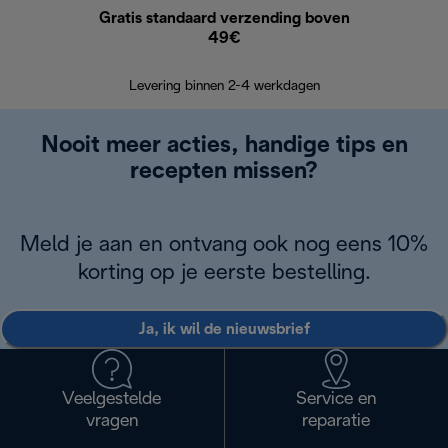
Gratis standaard verzending boven
G
49€
Terugsturen
op
Levering binnen 2-4 werkdagen
Nooit meer acties, handige tips en
recepten missen?
Meld je aan en ontvang ook nog eens 10%
korting op je eerste bestelling.
Ja, ik wil de nieuwsbrief
Veelgestelde
Service en
vragen
reparatie