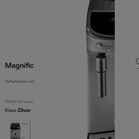
Magnifica Evo
Refurbished volledig automatische espressomachines
FEB2931.SB-second
Kleur
:
Zilver