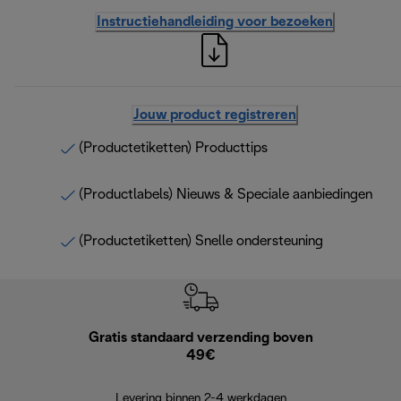
Instructiehandleiding voor bezoeken
Jouw product registreren
(Productetiketten) Producttips
(Productlabels) Nieuws & Speciale aanbiedingen
(Productetiketten) Snelle ondersteuning
Gratis standaard verzending boven
G
49€
Terugsturen
op
Levering binnen 2-4 werkdagen