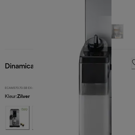
Dinamica Plus
ECAM370.70.SB EX:4-second
Kleur
:
Zilver