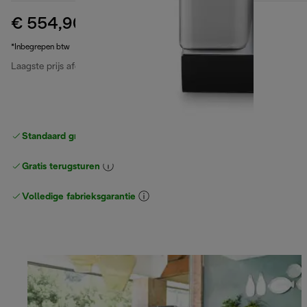
€ 554,90
originele prijs € 879,90
€ 879,90
(-37%)
*Inbegrepen btw
Laagste prijs afgelopen 30 dagen
€ 554,90
Standaard gratis verzending
vanaf € 49
Gratis terugsturen
Volledige fabrieksgarantie