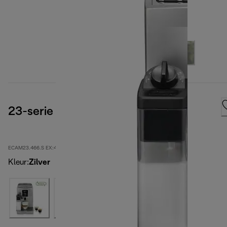
23-serie
ECAM23.466.S EX:4-second
Kleur
:
Zilver