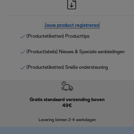
Jouw product registreren
(Productetiketten) Producttips
(Productlabels) Nieuws & Speciale aanbiedingen
(Productetiketten) Snelle ondersteuning
Gratis standaard verzending boven
G
49€
Terugsturen
op
Levering binnen 2-4 werkdagen