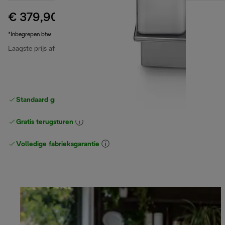
€ 379,90
originele prijs € 579,00
€ 579,00
(-34%)
*Inbegrepen btw
Laagste prijs afgelopen 30 dagen
€ 379,90
Standaard gratis verzending
vanaf € 49
Gratis terugsturen
Volledige fabrieksgarantie