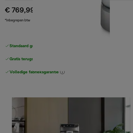
€ 769,99
originele prijs € 799,99
€ 799,99
(-4%)
*Inbegrepen btw
Standaard gratis verzending
vanaf € 49
Gratis terugsturen
Volledige fabrieksgarantie