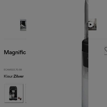
Magnifica Plus
ECAM322.70.SB
Kleur
:
Zilver