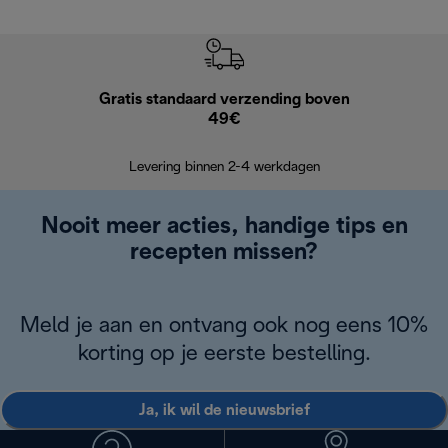
Gratis standaard verzending boven
G
49€
Terugsturen
op
Levering binnen 2-4 werkdagen
Nooit meer acties, handige tips en
recepten missen?
Meld je aan en ontvang ook nog eens 10%
korting op je eerste bestelling.
Ja, ik wil de nieuwsbrief