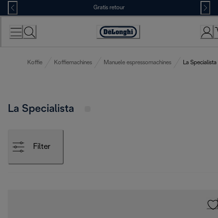
Skip
Gratis retour
to
Content
Accessibility
Statement
Koffie
Koffiemachines
Manuele espressomachines
La Specialista
La Specialista
Filter