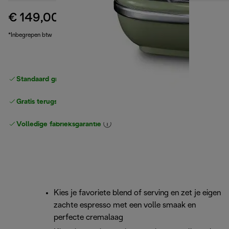
€ 149,00
originele prijs € 189,90
€ 189,90
(-22%)
*Inbegrepen btw
Standaard gratis verzending
vanaf € 49
Gratis terugsturen
Volledige fabrieksgarantie
Kies je favoriete blend of serving en zet je eigen
zachte espresso met een volle smaak en
perfecte cremalaag