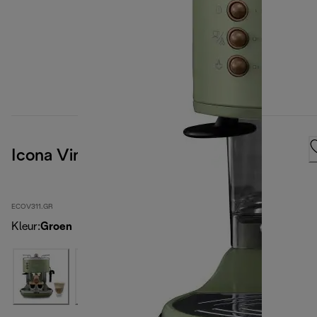
Icona Vintage, Green
ECOV311.GR
Kleur
:
Groen