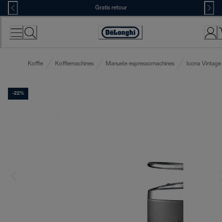
Skip
Gratis retour
to
Content
Accessibility
Statement
Koffie
Koffiemachines
Manuele espressomachines
Icona Vintag
-22%