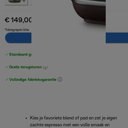
€ 149,00
originele prijs € 189,90
€ 189,90
(-22%)
*Inbegrepen btw
Toevoegen aan winkelwagentje
Standaard gratis verzending
vanaf € 49
Gratis terugsturen
Volledige fabrieksgarantie
Kies je favoriete blend of pad en zet je eigen
zachte espresso met een volle smaak en