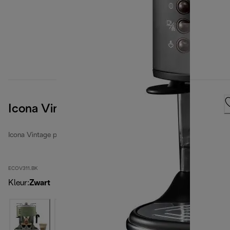
Icona Vintage, Black
Icona Vintage pompdruk espressomachines
ECOV311.BK
Kleur
:
Zwart