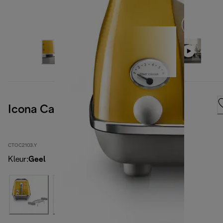
Icona Capitals New York Yellow
CTOC2103.Y
Kleur
:
Geel