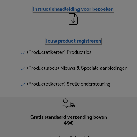
Instructiehandleiding voor bezoeken
Jouw product registreren
(Productetiketten) Producttips
(Productlabels) Nieuws & Speciale aanbiedingen
(Productetiketten) Snelle ondersteuning
Gratis standaard verzending boven
G
49€
Terugsturen
op