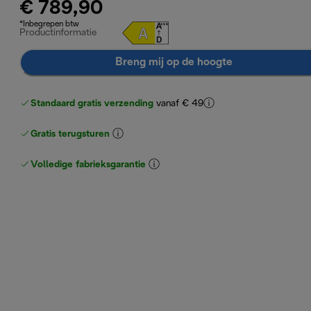
€ 789,90
*Inbegrepen btw
Productinformatie
Breng mij op de hoogte
Standaard gratis verzending
vanaf € 49
Gratis terugsturen
Volledige fabrieksgarantie