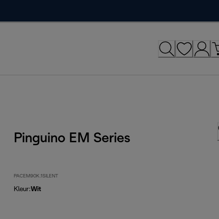
Pinguino EM Series
PACEM90K.1SILENT
Kleur
:
Wit