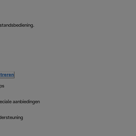
fstandsbediening.
treren
ps
eciale aanbiedingen
dersteuning