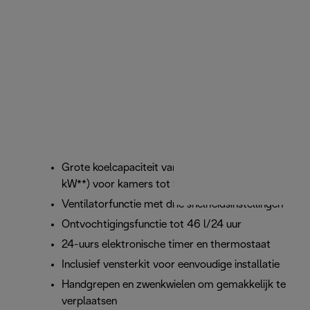
Grote koelcapaciteit van 9800 BTU/u* (2,5
kW**) voor kamers tot 90 m3
Ventilatorfunctie met drie snelheidsinstellingen
Ontvochtigingsfunctie tot 46 l/24 uur
24-uurs elektronische timer en thermostaat
Inclusief vensterkit voor eenvoudige installatie
Handgrepen en zwenkwielen om gemakkelijk te
verplaatsen