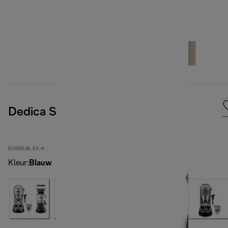
Dedica Style
EC685.BL EX:4
Kleur
:
Blauw