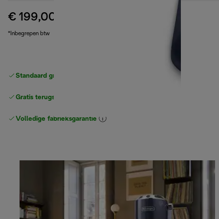
€ 199,00
originele prijs € 259,99
€ 259,99
(-23%)
*Inbegrepen btw
Standaard gratis verzending
vanaf € 49
Gratis terugsturen
Volledige fabrieksgarantie