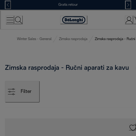
Skip
Gratis retour
to
Content
Accessibility
Statement
Winter Sales - General
Zimska rasprodaja
Zimska rasprodaja - Ručni 
Zimska rasprodaja - Ručni aparati za kavu
Filter