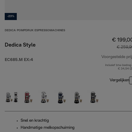
-23%
DEDICA POMPDRUK ESPRESSOMACHINES
€ 199,0
Dedica Style
€ 259,9
Voorgestelde prij
EC685.M EX:4
Inclusief btw-bedrag
€ 34,54 (
Vergelijken
Snel en krachtig
Handmatige melkopschuiming