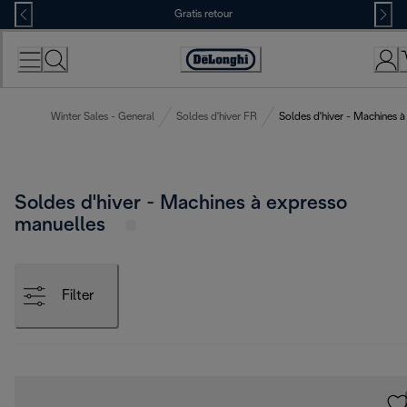
Skip
Gratis retour
to
Content
Accessibility
Statement
Winter Sales - General
Soldes d'hiver FR
Soldes d'hiver - Machines 
Soldes d'hiver - Machines à expresso
manuelles
Filter