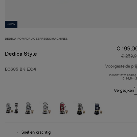
-23%
DEDICA POMPDRUK ESPRESSOMACHINES
€ 199,0
Dedica Style
€ 259,9
Voorgestelde prij
EC685.BK EX:4
Inclusief btw-bedrag
€ 34,54 (
Vergelijken
Snel en krachtig