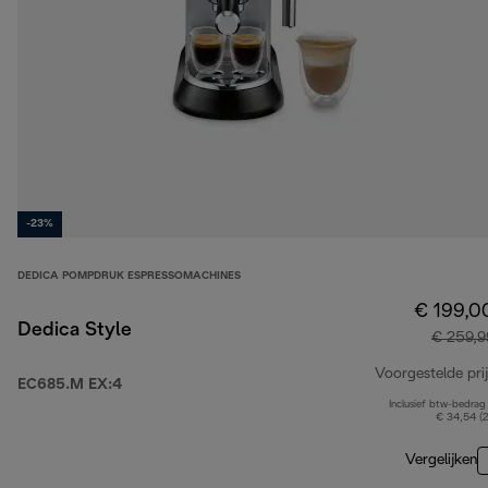
-23%
DEDICA POMPDRUK ESPRESSOMACHINES
€ 199,0
Dedica Style
€ 259,9
Voorgestelde prij
EC685.M EX:4
Inclusief btw-bedrag
€ 34,54 (
Vergelijken