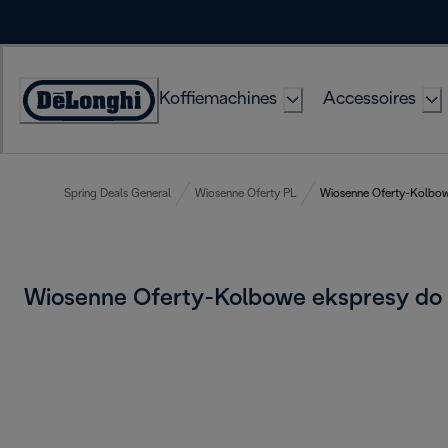
Skip
to
Content
Koffiemachines
Accessoires
Accessibility
Statement
Spring Deals General
Wiosenne Oferty PL
Wiosenne Oferty-Kolbow
Wiosenne Oferty-Kolbowe ekspresy d