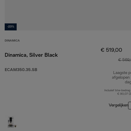
-23%
DINAMICA
€ 519,00
Dinamica, Silver Black
€ 569
ECAM350.35.SB
Laagste pr
afgelopen
da
Inclusief btw-bedrag
€ 90,07 (
Vergelijken