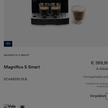
-5%
MAGNIFICA S SMART
€ 399,9
Magnifica S Smart
€ 419,9
Voorgestelde prij
ECAM230.13.B
Inclusief btw-bedrag
€ 69,40 (
Vergelijken