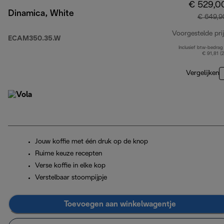
€ 529,0
Dinamica, White
€ 649,9
Voorgestelde prij
ECAM350.35.W
Inclusief btw-bedrag
€ 91,81 (
Vergelijken
Jouw koffie met één druk op de knop
Ruime keuze recepten
Verse koffie in elke kop
Verstelbaar stoompijpje
Toevoegen aan winkelwagentje