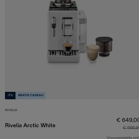
-7%
GRATIS CADEAU
RIVELIA
€ 649,0
Rivelia Arctic White
€ 699,9
Voorgestelde prij