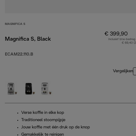
MAGNIFICA S
€ 399,90
Magnifica S, Black
Inclusief btw-bedrag
€ 69,40 (
ECAM22.110.B
Vergelijken
Verse koffie in elke kop
Traditioneel stoompijpje
Jouw koffie met één druk op de knop
Gemakkelijk te reinigen