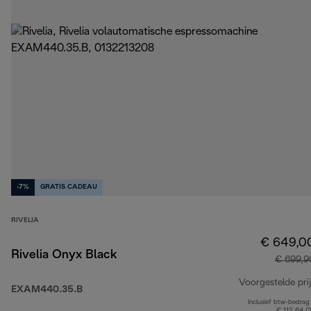
-7%
GRATIS CADEAU
RIVELIA
€ 649,0
Rivelia Onyx Black
€ 699,9
Voorgestelde prij
EXAM440.35.B
Inclusief btw-bedrag
€ 112,64 (