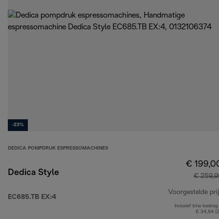
-23%
DEDICA POMPDRUK ESPRESSOMACHINES
€ 199,0
Dedica Style
€ 259,9
Voorgestelde prij
EC685.TB EX:4
Inclusief btw-bedrag
€ 34,54 (