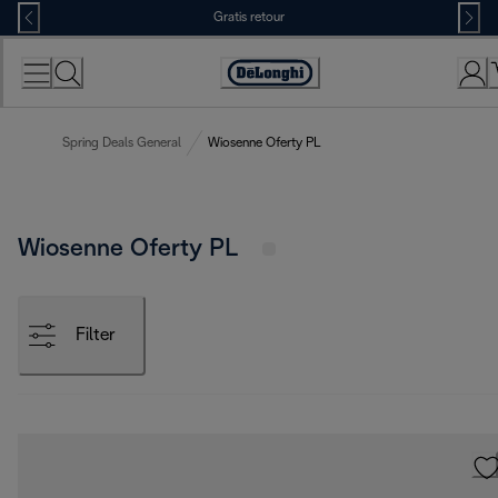
Skip
Gratis retour
to
Content
Accessibility
Statement
Spring Deals General
Wiosenne Oferty PL
Wiosenne Oferty PL
Filter