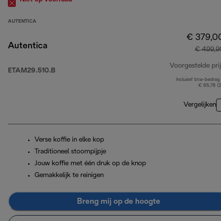
AUTENTICA
€ 379,0
Autentica
€ 499,9
Voorgestelde prij
ETAM29.510.B
Inclusief btw-bedrag
€ 65,78 (
Vergelijken
Verse koffie in elke kop
Traditioneel stoompijpje
Jouw koffie met één druk op de knop
Gemakkelijk te reinigen
Breng mij op de hoogte