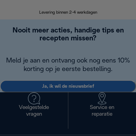
Terugsturen
op
Levering binnen 2-4 werkdagen
Nooit meer acties, handige tips en
recepten missen?
Meld je aan en ontvang ook nog eens 10%
korting op je eerste bestelling.
Ja, ik wil de nieuwsbrief
Veelgestelde
Service en
vragen
reparatie