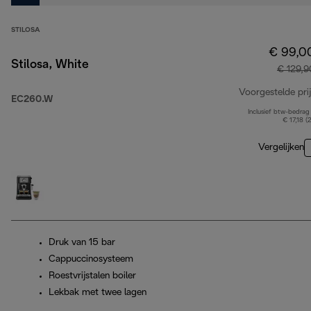
STILOSA
€ 99,0
Stilosa, White
€ 129,9
Voorgestelde prij
EC260.W
Inclusief btw-bedrag
€ 17,18 (
Vergelijken
Druk van 15 bar
Cappuccinosysteem
Roestvrijstalen boiler
Lekbak met twee lagen