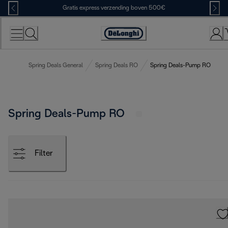
Skip
Gratis express verzending boven 500€
to
Content
Accessibility
Statement
Spring Deals General
Spring Deals RO
Spring Deals-Pump RO
Spring Deals-Pump RO
Filter