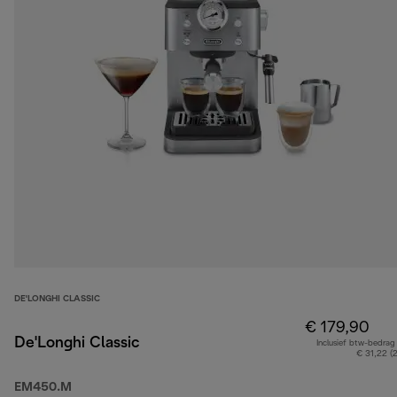
DE'LONGHI CLASSIC
€ 179,90
De'Longhi Classic
Inclusief btw-bedrag
€ 31,22 (
EM450.M