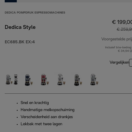
DEDICA POMPDRUK ESPRESSOMACHINES
€ 199,0
Dedica Style
€ 259,9
Voorgestelde prij
EC685.BK EX:4
Inclusief btw-bedrag
€ 34,54 (
Vergelijken
Snel en krachtig
Handmatige melkopschuiming
Verscheidenheid aan drankjes
Lekbak met twee lagen