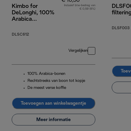
€ 10,50
Kimbo for
DLSF00
Inclusief btw-bedrag van
€ 0,59 (6%)
DeLonghi, 100%
filterin
Arabica
koffiebonen, 250
DLSF003
g
DLSC612
Vergelijken
Toev
100% Arabica-bonen
Rechtstreeks van boon tot kopje
De meest verse koffie
Toevoegen aan winkelwagentje
Meer informatie