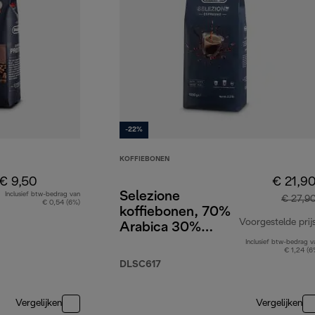
-22%
KOFFIEBONEN
€ 9,50
€ 21,9
Selezione
Inclusief btw-bedrag van
€ 27,9
€ 0,54 (6%)
koffiebonen, 70%
Voorgestelde prij
Arabica 30%
Robusta, 1 kg
Inclusief btw-bedrag v
€ 1,24 (6
DLSC617
Vergelijken
Vergelijken