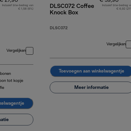
€ 27,90
€ 39,90
DLSC072 Coffee
Inclusief btw-bedrag van
Inclusief btw-bedrag v
€ 1,58 (6%)
€ 6,92 (21
Knock Box
DLSC072
Vergelijken
Vergelijken
Toevoegen aan winkelwagentje
 bonen
oon tot kopje
Meer informatie
fie
kelwagentje
atie