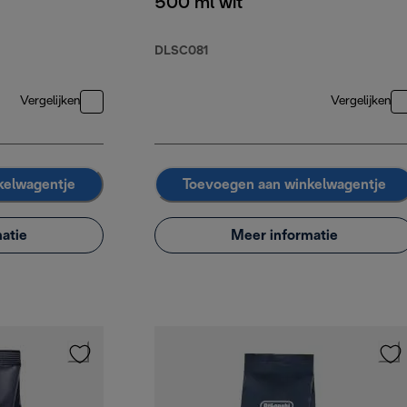
500 ml wit
DLSC081
Vergelijken
Vergelijken
kelwagentje
Toevoegen aan winkelwagentje
atie
Meer informatie