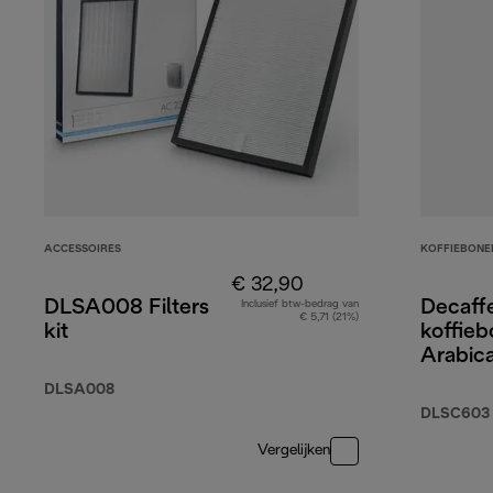
ACCESSOIRES
KOFFIEBONE
€ 32,90
DLSA008 Filters
Decaff
Inclusief btw-bedrag van
€ 5,71 (21%)
kit
koffie
Arabic
Robust
DLSA008
DLSC603
Vergelijken