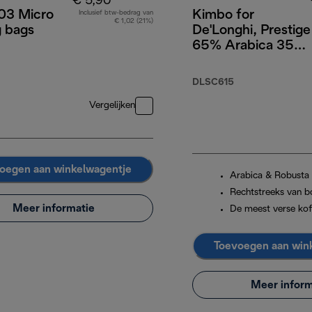
€ 5,90
3 Micro
Kimbo for
Inclusief btw-bedrag van
€ 1,02 (21%)
g bags
De'Longhi, Prestige
65% Arabica 35%
Robusta, 1 kg
DLSC615
Vergelijken
oegen aan winkelwagentje
Arabica & Robusta
Rechtstreeks van b
Meer informatie
De meest verse kof
Toevoegen aan win
Meer inform