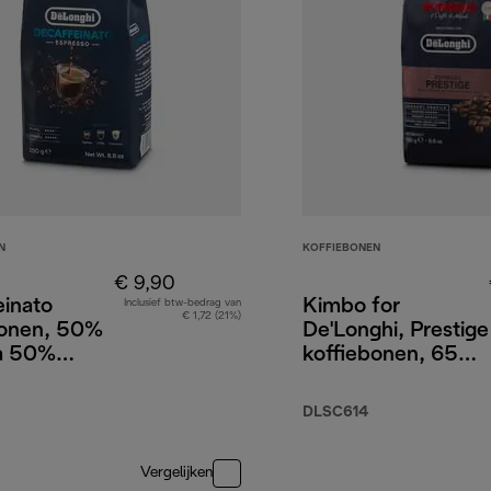
N
KOFFIEBONEN
€ 9,90
einato
Kimbo for
Inclusief btw-bedrag van
€ 1,72 (21%)
bonen, 50%
De'Longhi, Prestige
a 50%
koffiebonen, 65%
a, 250 g
Arabica 35%
Robusta, 250 g
DLSC614
Vergelijken