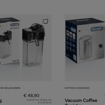
CHE MELKKANNEN
KOFFIEACCESSOIRES
€ 48,90
g
Vacuum Coffee
Inclusief btw-bedrag van
€ 8,49 (21%)