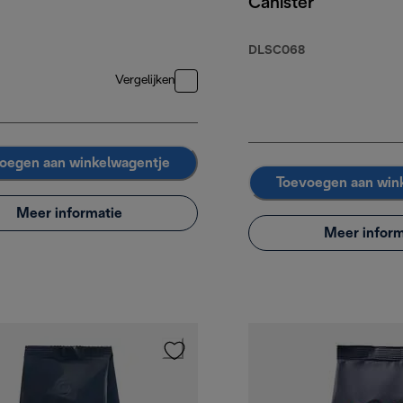
Canister
DLSC068
Vergelijken
oegen aan winkelwagentje
Toevoegen aan win
Meer informatie
Meer inform